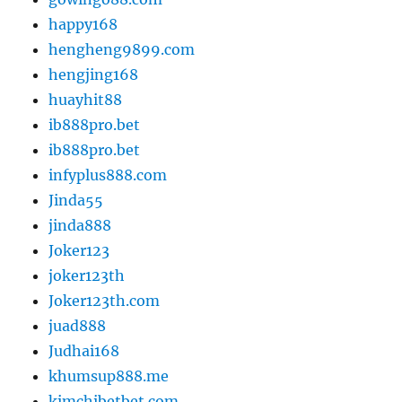
happy168
hengheng9899.com
hengjing168
huayhit88
ib888pro.bet
ib888pro.bet
infyplus888.com
Jinda55
jinda888
Joker123
joker123th
Joker123th.com
juad888
Judhai168
khumsup888.me
kimchibetbet.com