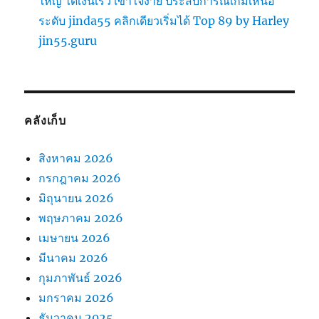
ใหญ่ ได้เงินเร็ว เข้าใจง่าย ประสบการณ์เกมเหนือ
ระดับ jinda55 คลิกเดียวเริ่มได้ Top 89 by Harley
jin55.guru
คลังเก็บ
สิงหาคม 2026
กรกฎาคม 2026
มิถุนายน 2026
พฤษภาคม 2026
เมษายน 2026
มีนาคม 2026
กุมภาพันธ์ 2026
มกราคม 2026
ธันวาคม 2025