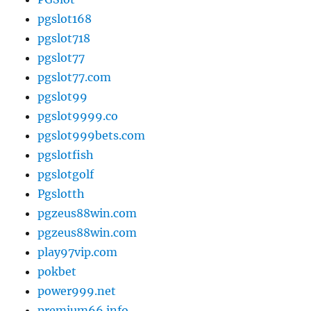
pgslot168
pgslot718
pgslot77
pgslot77.com
pgslot99
pgslot9999.co
pgslot999bets.com
pgslotfish
pgslotgolf
Pgslotth
pgzeus88win.com
pgzeus88win.com
play97vip.com
pokbet
power999.net
premium66.info