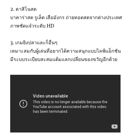
2. คาสิโนสด
บาคาร่าสด รูเล็ต เสือมังกร ถ่ายทอดสดจากต่างประเทศ
ภาพชัดแจ๋วระดับ HD
3. เกมยิงปลาและก็อื่นๆ
เหมาะสมกับผู้เล่นที่อยากได้ความสนุกแบบไลฟ์แอ็กชัน
มีระบบระเบียบสะสมแต้มแลกเปลี่ยนของขวัญอีกด้วย