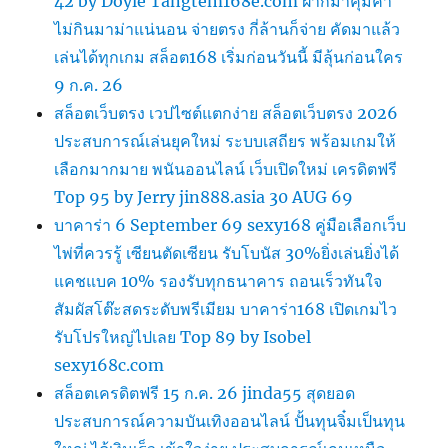
42 by Doyle Tangtem168e.com ฝากมาคุ้มค่า
ไม่กินมาม่าแน่นอน จ่ายตรง กี่ล้านก็จ่าย คัดมาแล้ว
เล่นได้ทุกเกม สล็อต168 เริ่มก่อนวันนี้ มีลุ้นก่อนใคร
9 ก.ค. 26
สล็อตเว็บตรง เวปไซต์แตกง่าย สล็อตเว็บตรง 2026
ประสบการณ์เล่นยุคใหม่ ระบบเสถียร พร้อมเกมให้
เลือกมากมาย พนันออนไลน์ เว็บเปิดใหม่ เครดิตฟรี
Top 95 by Jerry jin888.asia 30 AUG 69
บาคาร่า 6 September 69 sexy168 คู่มือเลือกเว็บ
ไพ่ที่ควรรู้ เซียนตัดเซียน รับโบนัส 30%ยิ่งเล่นยิ่งได้
แคชแบค 10% รองรับทุกธนาคาร ถอนเร็วทันใจ
สัมผัสโต๊ะสดระดับพรีเมียม บาคาร่า168 เปิดเกมไว
รับโปรใหญ่ไปเลย Top 89 by Isobel
sexy168c.com
สล็อตเครดิตฟรี 15 ก.ค. 26 jinda55 สุดยอด
ประสบการณ์ความบันเทิงออนไลน์ ปั้นทุนจิ๋มเป็นทุน