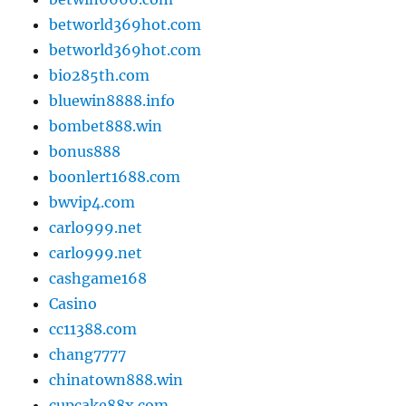
betworld369hot.com
betworld369hot.com
bio285th.com
bluewin8888.info
bombet888.win
bonus888
boonlert1688.com
bwvip4.com
carlo999.net
carlo999.net
cashgame168
Casino
cc11388.com
chang7777
chinatown888.win
cupcake88x.com