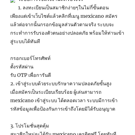
1. ลงทะเบียนเป็นสมาชิกง่ายๆในไม่กี่ขั้นตอน
เพียงแต่เข้าเว็บไซต์แล้วคลิกที่เมนู mexicano สมัคร
แล้วต่อจากนั้นกรอกข้อมูลส่วนตัวตามจริง ระบบจะ
กระทำการรับรองตัวตนอย่างปลอดภัย พร้อมให้ท่านเข้า
สู่ระบบได้ทันที
กรอกเบอร์โทรศัพท์
ตั้งรหัสผ่าน
รับ OTP เพื่อการันตี
2. เข้าสู่ระบบด้วยระบบรักษาความปลอดภัยขั้นสูง
เมื่อสมัครเป็นระเบียบเรียบร้อย ผู้เล่นสามารถ
mexicano เข้าสู่ระบบ ได้ตลอดเวลา ระบบมีการเข้า
รหัสข้อมูลเพื่อป้องกันการเข้าถึงโดยมิได้รับอนุญาต
3. โปรโมชั่นสุดคุ้ม
สมาชิกใหม่จะได้รับ mexicano เครดิตฟรี โดยทันที