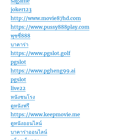
sagame
joker123
http://www.movie87hd.com
https://www.pussy888play.com
พุซซี่888
บาคาร่า
https://www.pgslot.golf
pgslot
https://www.pgheng99.ai
pgslot
live22
หนังชนโรง
ดูหนังฟรี
https://www.keepmovie.me
ดูหนังออนไลน์
บาคาร่าออนไลน์