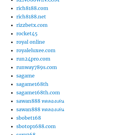
rich8188.com
rich8188.net
rizzbetx.com
rocket45
royal online
royaleluxee.com
run24pro.com
runway789s.com
sagame
sagame168th
sagame168th.com
sawan888 ทดลองเล่น
sawan888 ทดลองเล่น
sbobet168
sbotop1688.com
sexy168