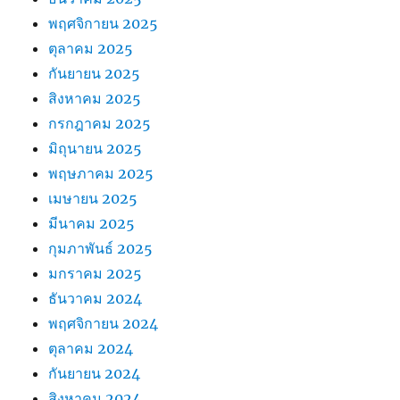
พฤศจิกายน 2025
ตุลาคม 2025
กันยายน 2025
สิงหาคม 2025
กรกฎาคม 2025
มิถุนายน 2025
พฤษภาคม 2025
เมษายน 2025
มีนาคม 2025
กุมภาพันธ์ 2025
มกราคม 2025
ธันวาคม 2024
พฤศจิกายน 2024
ตุลาคม 2024
กันยายน 2024
สิงหาคม 2024