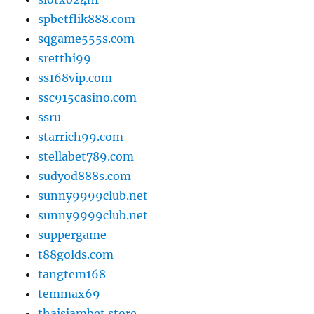
spbetflik888.com
sqgame555s.com
sretthi99
ss168vip.com
ssc915casino.com
ssru
starrich99.com
stellabet789.com
sudyod888s.com
sunny9999club.net
sunny9999club.net
suppergame
t88golds.com
tangtem168
temmax69
thaisiambet.store