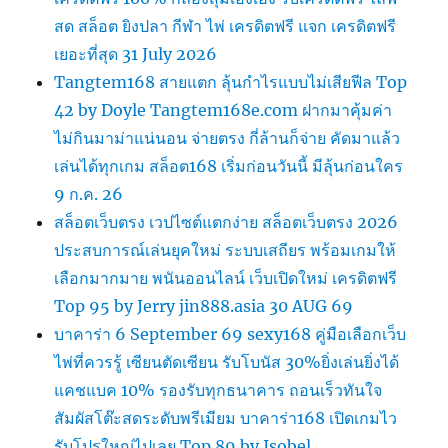
สด สล็อต ยิงปลา กีฬา ไพ่ เครดิตฟรี แจก เครดิตฟรี
เยอะที่สุด 31 July 2026
Tangtem168 สายแตก ลุ้นกำไรแบบไม่เสียฟีล Top
42 by Doyle Tangtem168e.com ฝากมาคุ้มค่า
ไม่กินมาม่าแน่นอน จ่ายตรง กี่ล้านก็จ่าย คัดมาแล้ว
เล่นได้ทุกเกม สล็อต168 เริ่มก่อนวันนี้ มีลุ้นก่อนใคร
9 ก.ค. 26
สล็อตเว็บตรง เวปไซต์แตกง่าย สล็อตเว็บตรง 2026
ประสบการณ์เล่นยุคใหม่ ระบบเสถียร พร้อมเกมให้
เลือกมากมาย พนันออนไลน์ เว็บเปิดใหม่ เครดิตฟรี
Top 95 by Jerry jin888.asia 30 AUG 69
บาคาร่า 6 September 69 sexy168 คู่มือเลือกเว็บ
ไพ่ที่ควรรู้ เซียนตัดเซียน รับโบนัส 30%ยิ่งเล่นยิ่งได้
แคชแบค 10% รองรับทุกธนาคาร ถอนเร็วทันใจ
สัมผัสโต๊ะสดระดับพรีเมียม บาคาร่า168 เปิดเกมไว
รับโปรใหญ่ไปเลย Top 89 by Isobel