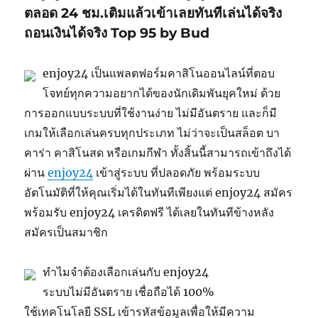
ตลอด 24 ชม.เติมแล้วเข้าเลยทันทีเล่นได้จริง
ถอนเงินได้จริง Top 95 by Bud
enjoy24 เป็นแพลตฟอร์มคาสิโนออนไลน์ที่ตอบ
โจทย์ทุกความอยากได้ของนักเดิมพันยุคใหม่ ด้วย
การออกแบบระบบที่ใช้งานง่าย ไม่มีอันตราย และก็มี
เกมให้เลือกเล่นครบทุกประเภท ไม่ว่าจะเป็นสล็อต บา
คาร่า คาสิโนสด หรือเกมกีฬา ทั้งสิ้นนี้สามารถเข้าถึงได้
ผ่าน
enjoy24
เข้าสู่ระบบ ที่ปลอดภัย พร้อมระบบ
อัตโนมัติที่ให้คุณเริ่มได้ในทันทีเพียงแต่ enjoy24 สมัคร
พร้อมรับ enjoy24 เครดิตฟรี ได้เลยในทันทีข้างหลัง
สมัครเป็นสมาชิก
ทำไมจำต้องเลือกเล่นกับ enjoy24
ระบบไม่มีอันตราย เชื่อถือได้ 100%
ใช้เทคโนโลยี SSL เข้ารหัสข้อมูลเพื่อให้มีความ