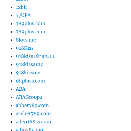
1xbit
77UFA
789plus.com
789plus.com
8lots.me
918Kiss
918kiss เข้าสู่ระบบ
918kissauto
918kissme
9kpluss.com
ABA
ABAGroup2
abbet789.com
acebet789.com
aden168ss.com
adm789.vip