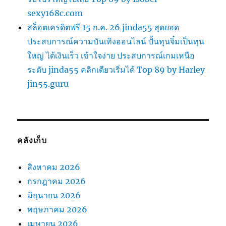
sexy168c.com
สล็อตเครดิตฟรี 15 ก.ค. 26 jinda55 สุดยอด
ประสบการณ์ความบันเทิงออนไลน์ ปั้นทุนจิ๋มเป็นทุน
ใหญ่ ได้เงินเร็ว เข้าใจง่าย ประสบการณ์เกมเหนือ
ระดับ jinda55 คลิกเดียวเริ่มได้ Top 89 by Harley
jin55.guru
คลังเก็บ
สิงหาคม 2026
กรกฎาคม 2026
มิถุนายน 2026
พฤษภาคม 2026
เมษายน 2026