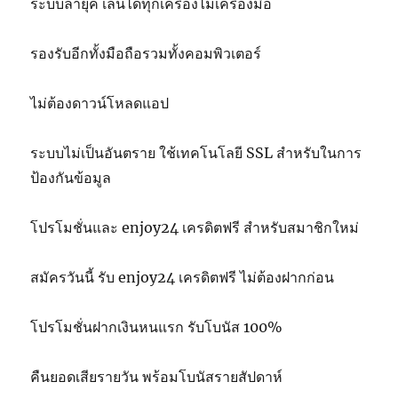
ระบบล้ำยุค เล่นได้ทุกเครื่องไม้เครื่องมือ
รองรับอีกทั้งมือถือรวมทั้งคอมพิวเตอร์
ไม่ต้องดาวน์โหลดแอป
ระบบไม่เป็นอันตราย ใช้เทคโนโลยี SSL สำหรับในการ
ป้องกันข้อมูล
โปรโมชั่นและ enjoy24 เครดิตฟรี สำหรับสมาชิกใหม่
สมัครวันนี้ รับ enjoy24 เครดิตฟรี ไม่ต้องฝากก่อน
โปรโมชั่นฝากเงินหนแรก รับโบนัส 100%
คืนยอดเสียรายวัน พร้อมโบนัสรายสัปดาห์