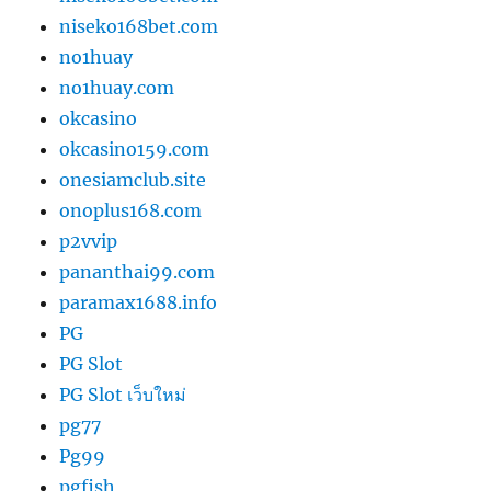
niseko168bet.com
no1huay
no1huay.com
okcasino
okcasino159.com
onesiamclub.site
onoplus168.com
p2vvip
pananthai99.com
paramax1688.info
PG
PG Slot
PG Slot เว็บใหม่
pg77
Pg99
pgfish