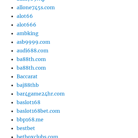
allone745s.com
alot66
alot666
ambking
asb9999.com
audi688.com
ba88th.com
ba88th.com
Baccarat
baj88thb
bar4game24hr.com
baslot168
baslot168bet.com
bbp168.me
bestbet
betboxclubs.com