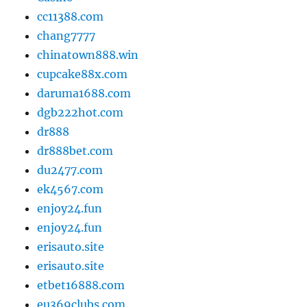
cc11388.com
chang7777
chinatown888.win
cupcake88x.com
daruma1688.com
dgb222hot.com
dr888
dr888bet.com
du2477.com
ek4567.com
enjoy24.fun
enjoy24.fun
erisauto.site
erisauto.site
etbet16888.com
eu369clubs.com