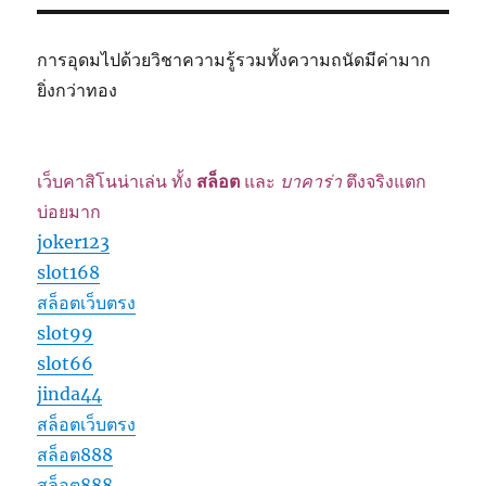
การอุดมไปด้วยวิชาความรู้รวมทั้งความถนัดมีค่ามาก
ยิ่งกว่าทอง
เว็บคาสิโนน่าเล่น ทั้ง
สล็อต
และ
บาคาร่า
ตึงจริงแตก
บ่อยมาก
joker123
slot168
สล็อตเว็บตรง
slot99
slot66
jinda44
สล็อตเว็บตรง
สล็อต888
สล็อต888