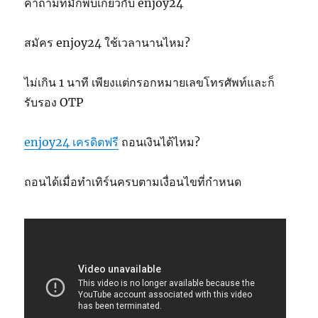
คำถามที่มักพบเกี่ยวกับ enjoy24
สมัคร enjoy24 ใช้เวลานานไหม?
ไม่เกิน 1 นาที เพียงแต่กรอกหมายเลขโทรศัพท์และก็
รับรอง OTP
enjoy24 เครดิตฟรี
ถอนเงินได้ไหม?
ถอนได้เมื่อทำเทิร์นครบตามเงื่อนไขที่กำหนด