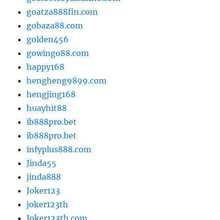
goatza888fin.com
gobaza88.com
golden456
gowingo88.com
happy168
hengheng9899.com
hengjing168
huayhit88
ib888pro.bet
ib888pro.bet
infyplus888.com
Jinda55
jinda888
Joker123
joker123th
Joker123th.com