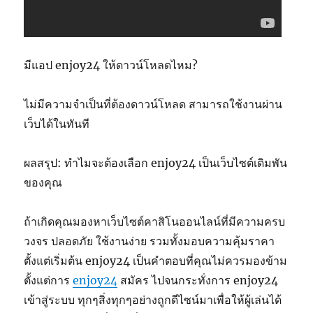
มีแอป enjoy24 ให้ดาวน์โหลดไหม?
ไม่มีความจำเป็นที่ต้องดาวน์โหลด สามารถใช้งานผ่าน
เว็บได้ในทันที
ผลสรุป: ทำไมจะต้องเลือก enjoy24 เป็นเว็บไซต์เดิมพัน
ของคุณ
ถ้าเกิดคุณมองหาเว็บไซต์คาสิโนออนไลน์ที่มีความครบ
วงจร ปลอดภัย ใช้งานง่าย รวมทั้งมอบความคุ้มราคา
ตั้งแต่เริ่มต้น enjoy24 เป็นคำตอบที่คุณไม่ควรมองข้าม
ตั้งแต่การ
enjoy24
สมัคร ไปจนกระทั่งการ enjoy24
เข้าสู่ระบบ ทุกๆสิ่งทุกๆอย่างถูกดีไซน์มาเพื่อให้ผู้เล่นได้