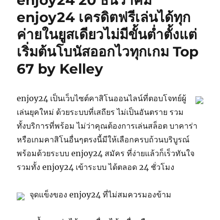
enjoy24 20 ธันวาคม
enjoy24 เครดิตฟรีเล่นได้ทุก
ค่ายในยูสเดียวไม่มีขั้นต่ำตั้งแต่
เริ่มต้นโบนัสออกไวทุกเกม Top
67 by Kelley
enjoy24 เป็นเว็บไซต์คาสิโนออนไลน์ที่ตอบโจทย์ผู้
เล่นยุคใหม่ ด้วยระบบที่เสถียร ไม่เป็นอันตราย รวม
ทั้งบริการที่พร้อม ไม่ว่าคุณต้องการเล่นสล็อต บาคาร่า
หรือเกมคาสิโนอื่นๆตรงนี้มีให้เลือกครบถ้วนบริบูรณ์
พร้อมด้วยระบบ enjoy24 สมัคร ที่ง่ายแล้วก็เร็วทันใจ
รวมทั้ง enjoy24 เข้าระบบ ได้ตลอด 24 ชั่วโมง
จุดแข็งของ enjoy24 ที่ไม่สมควรมองข้าม