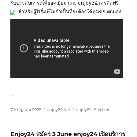
รับประสบการณ์ที่ยอดเยี่ยม และ enjoy24 เครดิตฟรี
สำหรับผู้ริเริ่มที่ไม่จำเป็นที่จะต้องใช้ทุนของตนเอง
…
เขียน
หมวด
ป้าย
7 กรกฎาคม 2025
enjoy24.fun
enjoy24 เข้าสู่ระบบ
เมื่อ
หมู่
กำกับ
Enjoy24 สมัคร 3 June enjoy24 เปิดบริการ