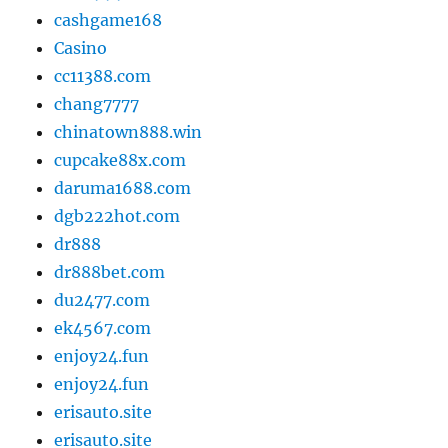
cashgame168
Casino
cc11388.com
chang7777
chinatown888.win
cupcake88x.com
daruma1688.com
dgb222hot.com
dr888
dr888bet.com
du2477.com
ek4567.com
enjoy24.fun
enjoy24.fun
erisauto.site
erisauto.site