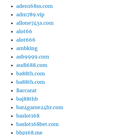
aden168ss.com
adm789.vip
allone745s.com
alot66
alot666
ambking
asb9999.com
audi688.com
ba88th.com
ba88th.com
Baccarat
baj88thb
bar4game24hr.com
baslot168
baslot168bet.com
bbp168.me