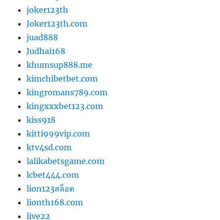
joker123th
Joker123th.com
juad888
Judhai168
khumsup888.me
kimchibetbet.com
kingromans789.com
kingxxxbet123.com
kiss918
kitti999vip.com
ktv4sd.com
lalikabetsgame.com
lcbet444.com
lion123สล็อต
lionth168.com
live22