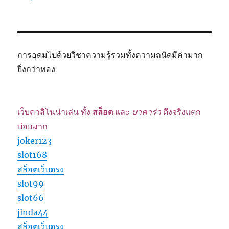
การอุดมไปด้วยวิชาความรู้รวมทั้งความถนัดมีค่ามาก
ยิ่งกว่าทอง
เว็บคาสิโนน่าเล่น ทั้ง
สล็อต
และ
บาคาร่า
ตึงจริงแตก
บ่อยมาก
joker123
slot168
สล็อตเว็บตรง
slot99
slot66
jinda44
สล็อตเว็บตรง