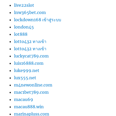
live22slot
lnw365bet.com
lockdown168 เข้าสู่ระบบ
london45
lot888
lotto432 ทางเข้า
lotto432 ทางเข้า
luckycat789.com
luis16888.com
luke999.net
lux555.net
m4newonline.com
mac1bet789.com
macau69
macau888.win
marinapluss.com