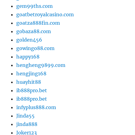
gem99ths.com
goatbetroyalcasino.com
goatza888fin.com
gobaza88.com
golden456
gowingo88.com
happy168
hengheng9899.com
hengjing168
huayhit88
ib888pro.bet
ib888pro.bet
infyplus888.com
Jinda55
jinda888
Joker123