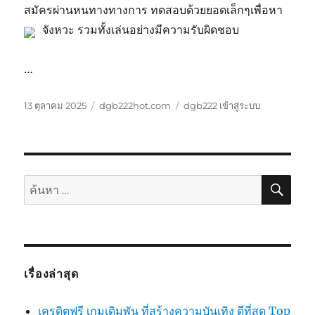
สมัครผ่านหนทางทางการ ทดสอบด้วยยอดเล็กๆเพื่อหา
จังหวะ รวมทั้งเล่นอย่างมีความรับผิดชอบ
…
เขียน
หมวด
ป้าย
13 ตุลาคม 2025
dgb222hot.com
dgb222 เข้าสู่ระบบ
เมื่อ
หมู่
กำกับ
ค้นห
ค้นหา:
เรื่องล่าสุด
เครดิตฟรี เกมเดิมพัน ที่สร้างความบันเทิง ดีที่สุด Top