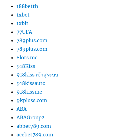
188betth
1xbet
1xbit
77UFA
789plus.com
789plus.com
8lots.me
918Kiss
918kiss เข้าสู่ระบบ
918kissauto
918kissme
9kpluss.com
ABA
ABAGroup2
abbet789.com
acebet789.com