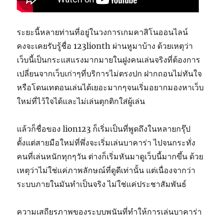
ระยะนี้หลายท่านที่อยู่ในวงการเกมคาสิโนออนไลน์
คงจะเคยรับรู้ชื่อ 123lionth ผ่านหูมาบ้าง ด้วยเหตุว่า
เว็บนี้เป็นกระแสแรงมากมายในฝูงคนเล่นจริงที่ต้องการ
เปลี่ยนจากเว็บเก่าๆที่บริการไม่ตรงปก ฝากถอนไม่ทันใจ
หรือโดนเทตอนเล่นได้เยอะมากๆจนเริ่มอยากมองหาเว็บ
ใหม่ที่ไว้ใจได้และไม่เล่นตุกติกใส่ผู้เล่น
แล้วก็ชื่อของ lion123 ก็เริ่มเป็นที่พูดถึงในหลายกรุ๊ป
ตั้งแต่สายมือใหม่ที่พึ่งจะเริ่มเล่นบาคาร่า ไปจนกระทั่ง
คนที่เล่นหนักทุกๆวัน ต่างก็เริ่มหันมาดูเว็บนี้มากขึ้น ด้วย
เหตุว่าไม่ใช่แค่ภาพลักษณ์ที่ดูดีเท่านั้น แต่เนื่องจากว่า
ระบบภายในมันทำเป็นจริง ไม่ใช่แค่ประชาสัมพันธ์
ความเสถียรภาพของระบบพนันที่ทำให้การเล่นบาคาร่า