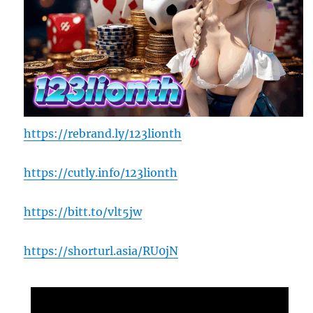
https://rebrand.ly/123lionth
https://cutly.info/123lionth
https://bitt.to/vlt5jw
https://shorturl.asia/RU0jN