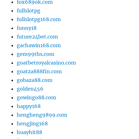
fox689ok.com
fullslotpg
fullslotpg168.com
funny18
future24bet.com
gachawin168.com
gem99ths.com
goatbetroyalcasino.com
goatza888fin.com
gobaza88.com
golden456
gowingo88.com
happy168
hengheng9899.com
hengjing168
huayhit88