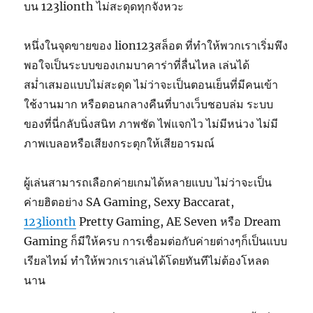
บน 123lionth ไม่สะดุดทุกจังหวะ
หนึ่งในจุดขายของ lion123สล็อต ที่ทำให้พวกเราเริ่มพึง
พอใจเป็นระบบของเกมบาคาร่าที่ลื่นไหล เล่นได้
สม่ำเสมอแบบไม่สะดุด ไม่ว่าจะเป็นตอนเย็นที่มีคนเข้า
ใช้งานมาก หรือตอนกลางคืนที่บางเว็บชอบล่ม ระบบ
ของที่นี่กลับนิ่งสนิท ภาพชัด ไพ่แจกไว ไม่มีหน่วง ไม่มี
ภาพเบลอหรือเสียงกระตุกให้เสียอารมณ์
ผู้เล่นสามารถเลือกค่ายเกมได้หลายแบบ ไม่ว่าจะเป็น
ค่ายฮิตอย่าง SA Gaming, Sexy Baccarat,
123lionth
Pretty Gaming, AE Seven หรือ Dream
Gaming ก็มีให้ครบ การเชื่อมต่อกับค่ายต่างๆก็เป็นแบบ
เรียลไทม์ ทำให้พวกเราเล่นได้โดยทันทีไม่ต้องโหลด
นาน