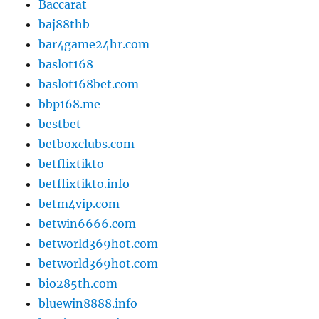
Baccarat
baj88thb
bar4game24hr.com
baslot168
baslot168bet.com
bbp168.me
bestbet
betboxclubs.com
betflixtikto
betflixtikto.info
betm4vip.com
betwin6666.com
betworld369hot.com
betworld369hot.com
bio285th.com
bluewin8888.info