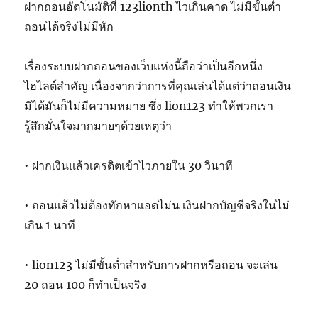
ฝากถอนอัตโนมัติที่ 123lionth ไวเกินคาด ไม่มีขั้นต่ำ
ถอนได้จริงไม่มีหัก
เรื่องระบบฝากถอนของเว็บแห่งนี้ถือว่าเป็นอีกหนึ่ง
ไฮไลต์สำคัญ เนื่องจากว่าการที่คุณเล่นได้แต่ว่าถอนเงิน
มิได้มันก็ไม่มีความหมาย ซึ่ง lion123 ทำให้พวกเรา
รู้สึกมั่นใจมากมายๆด้วยเหตุว่า
• ฝากเงินแล้วเครดิตเข้าไวภายใน 30 วินาที
• ถอนแล้วไม่ต้องทักหาแอดไม่น เงินฝากบัญชีจริงในไม่
เกิน 1 นาที
• lion123 ไม่มีขั้นต่ำสำหรับการฝากหรือถอน จะเล่น
20 ถอน 100 ก็ทำเป็นจริง