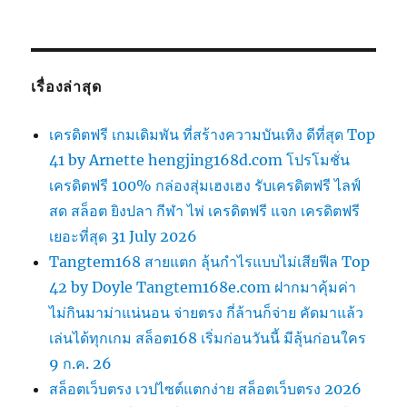
เรื่องล่าสุด
เครดิตฟรี เกมเดิมพัน ที่สร้างความบันเทิง ดีที่สุด Top
41 by Arnette hengjing168d.com โปรโมชั่น
เครดิตฟรี 100% กล่องสุ่มเฮงเฮง รับเครดิตฟรี ไลฟ์
สด สล็อต ยิงปลา กีฬา ไพ่ เครดิตฟรี แจก เครดิตฟรี
เยอะที่สุด 31 July 2026
Tangtem168 สายแตก ลุ้นกำไรแบบไม่เสียฟีล Top
42 by Doyle Tangtem168e.com ฝากมาคุ้มค่า
ไม่กินมาม่าแน่นอน จ่ายตรง กี่ล้านก็จ่าย คัดมาแล้ว
เล่นได้ทุกเกม สล็อต168 เริ่มก่อนวันนี้ มีลุ้นก่อนใคร
9 ก.ค. 26
สล็อตเว็บตรง เวปไซต์แตกง่าย สล็อตเว็บตรง 2026