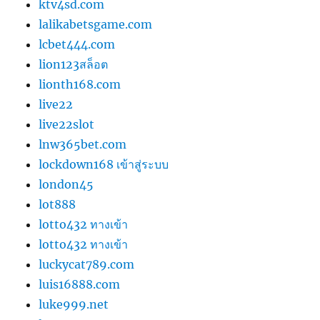
ktv4sd.com
lalikabetsgame.com
lcbet444.com
lion123สล็อต
lionth168.com
live22
live22slot
lnw365bet.com
lockdown168 เข้าสู่ระบบ
london45
lot888
lotto432 ทางเข้า
lotto432 ทางเข้า
luckycat789.com
luis16888.com
luke999.net