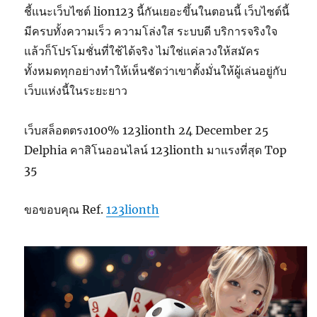
ชี้แนะเว็บไซต์ lion123 นี้กันเยอะขึ้นในตอนนี้ เว็บไซต์นี้
มีครบทั้งความเร็ว ความโล่งใส ระบบดี บริการจริงใจ
แล้วก็โปรโมชั่นที่ใช้ได้จริง ไม่ใช่แค่ลวงให้สมัคร
ทั้งหมดทุกอย่างทำให้เห็นชัดว่าเขาตั้งมั่นให้ผู้เล่นอยู่กับ
เว็บแห่งนี้ในระยะยาว
เว็บสล็อตตรง100% 123lionth 24 December 25
Delphia คาสิโนออนไลน์ 123lionth มาแรงที่สุด Top
35
ขอขอบคุณ Ref.
123lionth