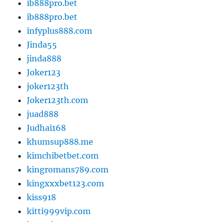
ib888pro.bet
ib888pro.bet
infyplus888.com
Jinda55
jinda888
Joker123
joker123th
Joker123th.com
juad888
Judhai168
khumsup888.me
kimchibetbet.com
kingromans789.com
kingxxxbet123.com
kiss918
kitti999vip.com