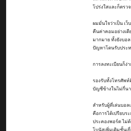
โปร่งใสและก็ตรวจ
ผมมั่นใจว่าเป็น เว
คืนค่าคอมอย่างเดี
มากมาย ทั้งยังบอลล
ปัญหาโดนรับประทา
การลงทะเบียนก็ง่า
รองรับทั้งโทรศัพท
บัญชีข้างในไม่กี่น
สำหรับผู้ที่เล่นบอ
คือการได้เปรียบระ
ประคองพอร์ต ไม่ต้อ
โบนัสเพิ่มเติมชั้นเยี