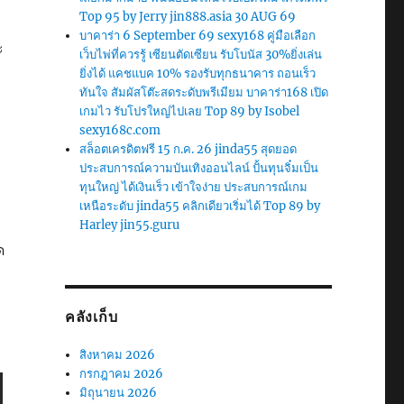
Top 95 by Jerry jin888.asia 30 AUG 69
บาคาร่า 6 September 69 sexy168 คู่มือเลือก
ะ
เว็บไพ่ที่ควรรู้ เซียนตัดเซียน รับโบนัส 30%ยิ่งเล่น
ยิ่งได้ แคชแบค 10% รองรับทุกธนาคาร ถอนเร็ว
ทันใจ สัมผัสโต๊ะสดระดับพรีเมียม บาคาร่า168 เปิด
เกมไว รับโปรใหญ่ไปเลย Top 89 by Isobel
sexy168c.com
สล็อตเครดิตฟรี 15 ก.ค. 26 jinda55 สุดยอด
ประสบการณ์ความบันเทิงออนไลน์ ปั้นทุนจิ๋มเป็น
่
ทุนใหญ่ ได้เงินเร็ว เข้าใจง่าย ประสบการณ์เกม
เหนือระดับ jinda55 คลิกเดียวเริ่มได้ Top 89 by
Harley jin55.guru
ด
คลังเก็บ
สิงหาคม 2026
กรกฎาคม 2026
มิถุนายน 2026