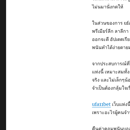
ไม่นมานั่งกดให้
ในส่วนของการ ufa11
พรีเมียร์ลีก ลาลีก
ออกจะดี อัปเดตเรีย
พนันทำได้ง่ายดายมา
จากประสบการณ์ที่ใช
แห่งนี้ เหมาะสมทั้ง
จริง และไม่เล็กๆน้
จำเป็นต้องกลุ้มใจเรื
ufa11bet
เว็บแห่งน
เพราะอะไรผู้คนจำนว
คืนค่าคอมพนันบอล ส