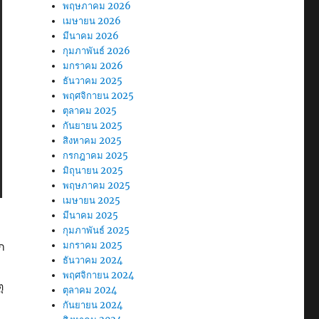
พฤษภาคม 2026
เมษายน 2026
มีนาคม 2026
กุมภาพันธ์ 2026
มกราคม 2026
ธันวาคม 2025
พฤศจิกายน 2025
ตุลาคม 2025
กันยายน 2025
สิงหาคม 2025
กรกฎาคม 2025
มิถุนายน 2025
พฤษภาคม 2025
เมษายน 2025
มีนาคม 2025
กุมภาพันธ์ 2025
ก
มกราคม 2025
ธันวาคม 2024
พฤศจิกายน 2024
ุ
ตุลาคม 2024
กันยายน 2024