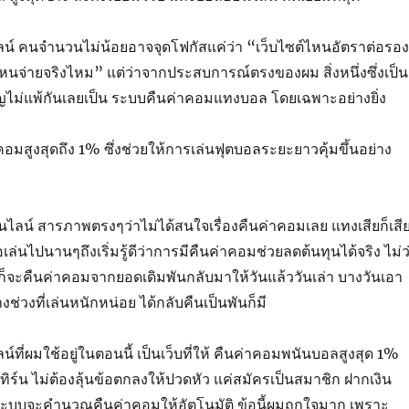
 คนจำนวนไม่น้อยอาจจุดโฟกัสแค่ว่า “เว็บไซต์ไหนอัตราต่อรอง
์ไหนจ่ายจริงไหม” แต่ว่าจากประสบการณ์ตรงของผม สิ่งหนึ่งซึ่งเป็น
คัญไม่แพ้กันเลยเป็น ระบบคืนค่าคอมแทงบอล โดยเฉพาะอย่างยิ่ง
่าคอมสูงสุดถึง 1% ซึ่งช่วยให้การเล่นฟุตบอลระยะยาวคุ้มขึ้นอย่าง
ไลน์ สารภาพตรงๆว่าไม่ได้สนใจเรื่องคืนค่าคอมเลย แทงเสียก็เสี
ล่นไปนานๆถึงเริ่มรู้ดีว่าการมีคืนค่าคอมช่วยลดต้นทุนได้จริง ไม่ว
ก็จะคืนค่าคอมจากยอดเดิมพันกลับมาให้วันแล้ววันเล่า บางวันเอา
งช่วงที่เล่นหนักหน่อย ได้กลับคืนเป็นพันก็มี
ที่ผมใช้อยู่ในตอนนี้ เป็นเว็บที่ให้ คืนค่าคอมพนันบอลสูงสุด 1%
ิร์น ไม่ต้องลุ้นข้อตกลงให้ปวดหัว แค่สมัครเป็นสมาชิก ฝากเงิน
ะบบจะคำนวณคืนค่าคอมให้อัตโนมัติ ข้อนี้ผมถูกใจมาก เพราะ