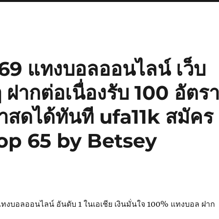
69 แทงบอลออนไลน์ เว็บ
ฝากต่อเนื่องรับ 100 อัตร
าสดได้ทันที ufa11k สมัคร
ี Top 65 by Betsey
ทงบอลออนไลน์ อันดับ 1 ในเอเชีย เงินมั่นใจ 100% แทงบอล ฝาก