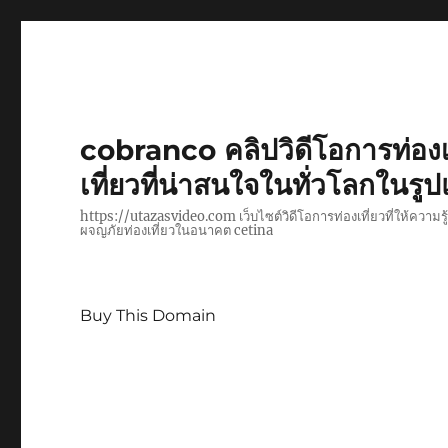
cobranco คลิปวิดีโอการท่องเท
เที่ยวที่น่าสนใจในทั่วโลกในรูปแ
https://utazasvideo.com เว็บไซต์วิดีโอการท่องเที่ยวที่ให้ควา
ผจญภัยท่องเที่ยวในอนาคต cetina
Buy This Domain