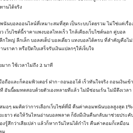
ทานได้จริง
็บพนันบอลออนไลน์ที่เหมาะสมที่สุด เป็นระบบโดยรวม ไม่ใช่แค่เรื่อ
ยว เว็บไซต์นี้ราคาแพงบอลไหลเร็ว ใกล้เคียงเว็บไซต์นอก คู่บอล
ีกใหญ่ ลีกเล็ก บอลสเต็ป บอลเดี่ยว แทงบอลได้ครบ ที่สำคัญคือไม่
นราคา หรือปิดใบเสร็จรับเงินแปลกๆให้เจ็บใจ
ยมาก ใช้เวลาไม่ถึง 2 นาที
์มือถือและก็คอมพิวเตอร์ ฝาก-ถอนออโต้ เร็วทันใจจริง ถอนเงินเข้
าที อันนี้ผมทดสอบด้วยตัวเองหลายทีแล้ว ไม่มีซ่อนเร้น ไม่มีดึงเวลา
ลเสมอๆ ผมคิดว่าการเลือกเว็บไซต์ที่มี คืนค่าคอมพนันบอลสูงสุด 1%
ยะยาว ต่อให้วันไหนอ่านบอลพลาด ก็ยังมีเงินคืนกลับมาช่วยประคั
งรู้สึกว่าเสียเปล่า แล้วก็หากวันไหนได้กำไร คืนค่าคอมก็เหมือน
่ยม