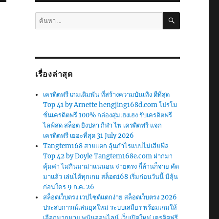
ค้นหา
ค้นหา:
เรื่องล่าสุด
า
เครดิตฟรี เกมเดิมพัน ที่สร้างความบันเทิง ดีที่สุด
Top 41 by Arnette hengjing168d.com โปรโม
ชั่นเครดิตฟรี 100% กล่องสุ่มเฮงเฮง รับเครดิตฟรี
ไลฟ์สด สล็อต ยิงปลา กีฬา ไพ่ เครดิตฟรี แจก
เครดิตฟรี เยอะที่สุด 31 July 2026
Tangtem168 สายแตก ลุ้นกำไรแบบไม่เสียฟีล
Top 42 by Doyle Tangtem168e.com ฝากมา
คุ้มค่า ไม่กินมาม่าแน่นอน จ่ายตรง กี่ล้านก็จ่าย คัด
มาแล้ว เล่นได้ทุกเกม สล็อต168 เริ่มก่อนวันนี้ มีลุ้น
ก่อนใคร 9 ก.ค. 26
สล็อตเว็บตรง เวปไซต์แตกง่าย สล็อตเว็บตรง 2026
ประสบการณ์เล่นยุคใหม่ ระบบเสถียร พร้อมเกมให้
เลือกมากมาย พนันออนไลน์ เว็บเปิดใหม่ เครดิตฟรี