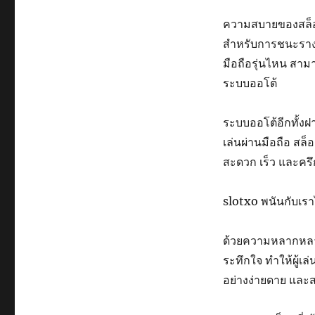
ความสบายของสล็อต
สำหรับการชนะรางวั
มือถือรุ่นไหน สาม
ระบบออโต้
ระบบออโต้อีกทั้งฝ
เล่นผ่านมือถือ สล็
สะดวก เร็ว และครึก
slotxo พนันกับเรา
ด้วยความหลากหล
ระทึกใจ ทำให้ผู้เ
อย่างง่ายดาย และส