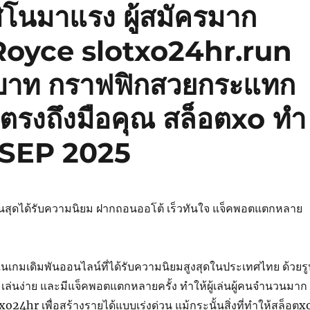
ิโนมาแรง ผู้สมัครมาก
 Royce slotxo24hr.run
บาท กราฟฟิกสวยกระแทก
่งตรงถึงมือคุณ สล็อตxo ทำ
2 SEP 2025
ันสุดได้รับความนิยม ฝากถอนออโต้ เร็วทันใจ แจ็คพอตแตกหลาย
มในเกมเดิมพันออนไลน์ที่ได้รับความนิยมสูงสุดในประเทศไทย ด้วยรู
จ เล่นง่าย และมีแจ็คพอตแตกหลายครั้ง ทำให้ผู้เล่นผู้คนจำนวนมาก
xo24hr เพื่อสร้างรายได้แบบเร่งด่วน แม้กระนั้นสิ่งที่ทำให้สล็อตx