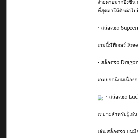
ง่ายดายมากยิ่งขึ้
ที่สุดมาให้ดังต่อไปนี
• สล็อตxo Supre
เกมนี้มีฟีเจอร์ F
• สล็อตxo Drago
เกมยอดนิยมเนื่อง
• สล็อตxo Lu
เหมาะสำหรับผู้เล่น
เล่น สล็อตxo บนมือถ