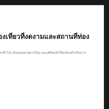
งเที่ยวที่งดงามและสถานที่ท่อง
จจากทั่วโลก ค้นพบปลายทางใหม่ และเตรียมตัวให้พร้อมสำหรับการ