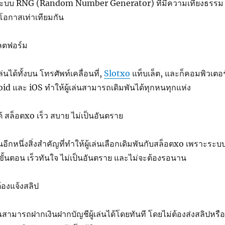
ระบบ RNG (Random Number Generator) ที่มีความเที่ยงธรรม
ีโอกาสเท่าเทียมกัน
ลตฟอร์ม
ได้ทั้งบน โทรศัพท์เคลื่อนที่,
Slotxo
แท็บเล็ต, และก็คอมพิวเตอร
d และ iOS ทำให้ผู้เล่นสามารถเดิมพันได้ทุกหนทุกแห่ง
สล็อตxo เร็ว สบาย ไม่เป็นอันตราย
ีกหนึ่งสิ่งสำคัญที่ทำให้ผู้เล่นเลือกเดิมพันกับสล็อตxo เพราะระบ
ขั้นตอน เร็วทันใจ ไม่เป็นอันตราย และไม่จะต้องรอนาน
้องแจ้งสลิป
สามารถฝากเงินฝากบัญชีผู้เล่นได้โดยทันที โดยไม่ต้องส่งสลิปหรือ