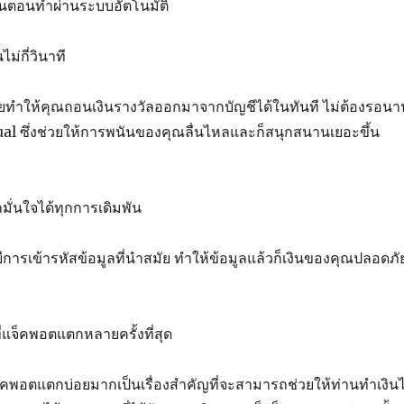
กขั้นตอนทำผ่านระบบอัตโนมัติ
ไม่กี่วินาที
ทำให้คุณถอนเงินรางวัลออกมาจากบัญชีได้ในทันที ไม่ต้องรอนา
l ซึ่งช่วยให้การพนันของคุณลื่นไหลและก็สนุกสนานเยอะขึ้น
กมั่นใจได้ทุกการเดิมพัน
การเข้ารหัสข้อมูลที่นำสมัย ทำให้ข้อมูลแล้วก็เงินของคุณปลอดภั
่แจ็คพอตแตกหลายครั้งที่สุด
จ็คพอตแตกบ่อยมากเป็นเรื่องสำคัญที่จะสามารถช่วยให้ท่านทำเงินไ