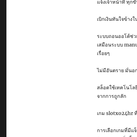
แจ้งเจ้าหน้าที่ ทุ
เบิกเงินทันใจข้างใน
ระบบถอนออโต้ช่วย
เสมือนระบบ manua
เรื่อยๆ
ไม่มีอันตราย มั่นอ
สล็อตใช้เทคโนโลยี
จากการถูกลัก
เกม slotxo24hr ที
การเลือกเกมที่มีแ