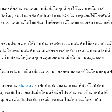
xo คือสามารถเล่นผ่านมือถือได้ทุกที่ ทำให้ไม่คลาดโอกาส
ลใหญ่ รองรับอีกทั้ง Android และ iOS ไม่ว่าคุณจะใช้โทรศัพท์
ารถเข้าเล่นเกมได้โดยทันที ไม่ต้องดาวน์โหลดแอปเสริม เล่นง่ายด้
ากรวมทั้งถอน ทำให้ท่านสามารถจัดแจงเงินเดิมพันได้สะดวกถึงแม้
อตไม่ใช่แค่เกมเดิมพัน แต่เป็นช่องทางสำหรับการทำเงินออนไลน์ที่
ครื้น พร้อมให้ผู้เล่นทุกคนลุ้นแจ็คพอตเมื่อใดก็ตามหมุนวงล้อ
ได้อย่างไม่ยากเย็น เพียงแต่เข้ามา สล็อตทดลองฟรี ในโหมดหมุนฟ
ายของเกม
slotxo
กราฟิกสวยสดงดงาม และก็ฟีพบร์โบนัสที่น่า
ล่นทุกระดับไม่ว่าจะเป็นมือใหม่หรือมือโปร สามารถเข้ามาพนันได้
นุกสนานไปกับประสบการณ์การเล่นที่ไม่มีที่แหน่งใดราวกับ