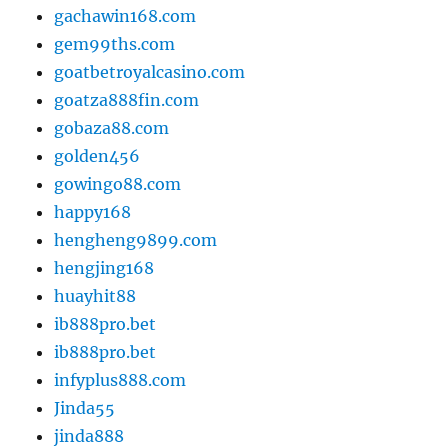
gachawin168.com
gem99ths.com
goatbetroyalcasino.com
goatza888fin.com
gobaza88.com
golden456
gowingo88.com
happy168
hengheng9899.com
hengjing168
huayhit88
ib888pro.bet
ib888pro.bet
infyplus888.com
Jinda55
jinda888