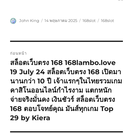
ผู้
เขียน
หมวด
ป้าย
John King
14 พฤษภาคม 2025
168slot
168slot
เขียน
เมื่อ
หมู่
กำกับ
แนะแนว
ก่อนหน้า
เรื่อง
สล็อตเว็บตรง 168 168lambo.love
เรื่อง
ก่อน
19 July 24 สล็อตเว็บตรง 168 เปิดมา
หน้า:
นานกว่า 10 ปี เจ้าแรกๆในไทยรวมเกม
คาสิโนออนไลน์กำไรงาม แตกหนัก
จ่ายจริงมั่นคง เงินชัวร์ สล็อตเว็บตรง
168 ตอบโจทย์คุณ มันส์ทุกเกม Top
29 by Kiera