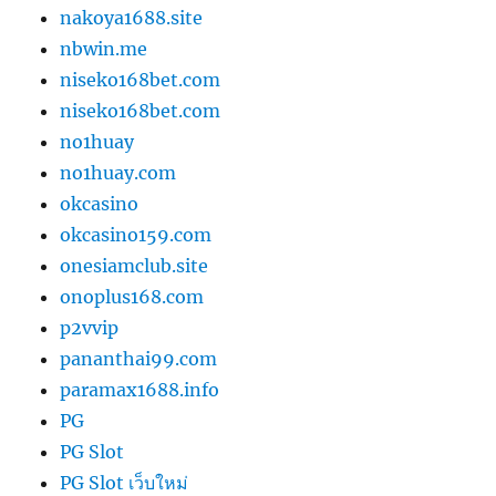
nakoya1688.site
nbwin.me
niseko168bet.com
niseko168bet.com
no1huay
no1huay.com
okcasino
okcasino159.com
onesiamclub.site
onoplus168.com
p2vvip
pananthai99.com
paramax1688.info
PG
PG Slot
PG Slot เว็บใหม่