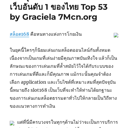
เว็บอันดับ 1 ของไทย Top 53
by Graciela 7Mcn.org
สล็อต168
คือหนทางแห่งการโกยเงิน
ในยุคนี้ใครๆก็นิยมเล่นเกมสล็อตออนไลน์กันทั้งหมด
เนื่องจากเป็นเกมที่เล่นง่ายมีคุณภาพบันเทิงใจ แล้วก็เป็น
ลักษณะของการเล่นเกมที่ล้ำสมัยไว้ใจได้กับระบบของ
การเล่นเกมที่ดีและก็มีคุณภาพ แม้กระนั้นคุณจำต้อง
เลือก application และเว็บไซต์ที่เหมาะสมที่สุดปัจจุบัน
นี้หมายถึง slot168 เป็นเว็บที่จะทำให้ท่านได้ยกฐานะ
ของการเล่นเกมสล็อตธรรมดาทั่วไปให้กลายเป็นวิถีทาง
ของแนวทางการทำเงิน
แต่ที่นี่มีครบวงจรในทุกๆด้านไม่ว่าจะเป็นการบริการ