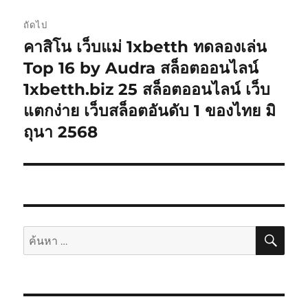
ถัดไป
คาสิโน เว็บแม่ 1xbetth ทดลองเล่น
เรื่อง
ต่อ
Top 16 by Audra สล็อตออนไลน์
ไป:
1xbetth.biz 25 สล็อตออนไลน์ เว็บ
แตกง่าย เว็บสล็อตอันดับ 1 ของไทย มิ
ถุนา 2568
ค้นห
ค้นหา: