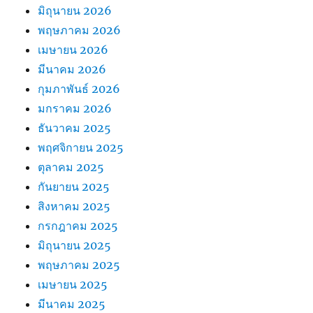
มิถุนายน 2026
พฤษภาคม 2026
เมษายน 2026
มีนาคม 2026
กุมภาพันธ์ 2026
มกราคม 2026
ธันวาคม 2025
พฤศจิกายน 2025
ตุลาคม 2025
กันยายน 2025
สิงหาคม 2025
กรกฎาคม 2025
มิถุนายน 2025
พฤษภาคม 2025
เมษายน 2025
มีนาคม 2025