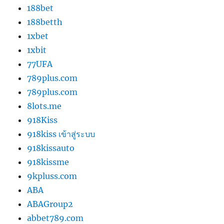
188bet
188betth
1xbet
1xbit
77UFA
789plus.com
789plus.com
8lots.me
918Kiss
918kiss เข้าสู่ระบบ
918kissauto
918kissme
9kpluss.com
ABA
ABAGroup2
abbet789.com