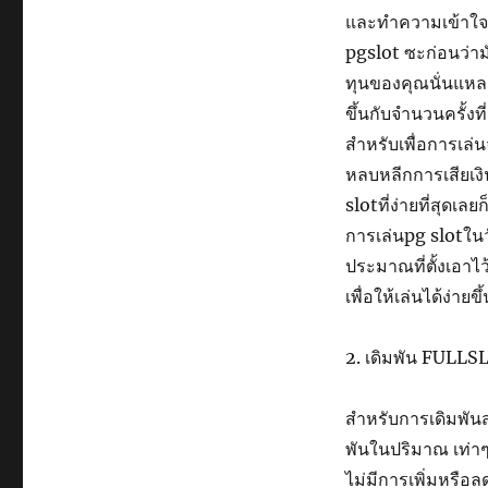
และทำความเข้าใจ
pgslot ซะก่อนว่
ทุนของคุณนั่นแหล
ขึ้นกับจำนวนครั้
สำหรับเพื่อการเล่
หลบหลีกการเสียเง
slotที่ง่ายที่สุดเ
การเล่นpg slotในว
ประมาณที่ตั้งเอาไ
เพื่อให้เล่นได้ง่ายขึ้
2. เดิมพัน FULL
สำหรับการเดิมพันส
พันในปริมาณ เท่าๆ
ไม่มีการเพิ่มหรือ