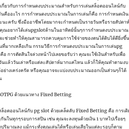
เกี่ยวกับการกำหนดงบประมาณสำหรับการเล่นสล็อตออนไลน์กับ
ามันคืออะไร การกำหนดงบประมาณในการเล่นก็คือ การกำหนดเงิน
ะนะครับ ซึ่งมืออาชีพโดยมากจะกำหนดเป็นรายวันหรือรายสัปดาห
งที่คุณอยากได้เล่นpgslotด้านในอาทิตย์นั้นๆการกำหนดงบประมาณ
นจะช่วยทำให้คุณสามารถควบคุมการใช้จ่ายของตนได้ดิบได้ดียิ่งขึ้
ินที่มากเหลือเกิน กรรมวิธีการกำหนดงบประมาณในการเล่นpg
ลยก็คือ การตัดสินใจล่วงหน้าไปเลยขอรับว่า คุณจะใช้เงินสำหรับเพื่อ
ันแล้ววันเล่าหรือแต่ละสัปดาห์มากแค่ไหน แล้วก็ให้คุณทำตามงบ
ว้อย่างเคร่งครัด หรือคุณอาจจะแบ่งงบประมาณออกเป็นส่วนๆก็ได้
น
SLOTPG ด้วยแนวทาง Fixed Betting
ล็อตออนไลน์กับ pg slot ด้วยเคล็ดลับ Fixed Betting คือ การเดิ
กันในทุกๆรอบการสปิน เช่น คุณจะลงทุนด้วยเงิน 1 บาทไปเรื่อยๆ
ลดปริมาณลง แม้กระทั่งคุณเล่นได้หรือเล่นเสียในแต่ละรอบก็ตาม