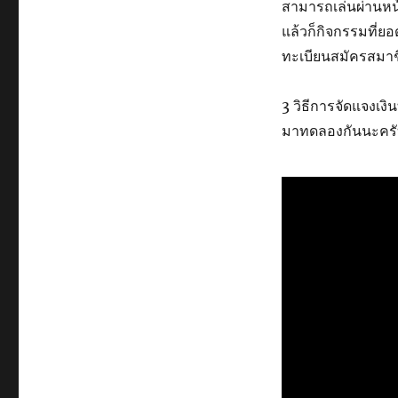
สามารถเล่นผ่านหน้
แล้วก็กิจกรรมที่ยอ
ทะเบียนสมัครสมาช
3 วิธีการจัดแจงเง
มาทดลองกันนะครั