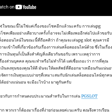
tในขณะนี้ไม่ใช่แค่เรื่องของโชคอีกแล้วนะครับ การเล่นpg
าโชคเพียงอย่างเดียวบางครั้งก็อาจจะไม่เพียงพออีกต่อไปแล้วขอรับ
ล็อตออนไลน์ในขณะนี้ที่ถือคติว่า ถ้าคุณจะเล่นpg slot คุณควรมี
มเข้าใจที่เกี่ยวข้องกับเรื่องการเล่นสล็อตออนไลน์ด้วย ซึ่งในเรื่องท
ดการเงินทุนก็เป็นสิ่งสำคัญสิ่งเดียวกันขอรับ เพราะเหตุว่าการ
เรื่องส่วนบุคคล คุณจะทำหรือไม่ทำก็ได้ แต่เชื่อเถอะว่า การที่คุณ
รเงินลงทุนของคุณให้ดี มันจะให้ผลลัพธ์ที่ดีออกมาเหมือนกันแน่น
ีการจัดการเงินทุนแบบง่ายๆที่เหมาะสมกับนักเล่นสล็อตออนไลน์ทุกค
ีได้อย่างแน่นอน จะมีอะไรบ้าง มาดูกันครับ
เกี่ยวกับการกำหนดงบประมาณสำหรับในการเล่น
PGSLOT
ี่ยาก พวกเราก็ต้องมาเรื่องที่ง่ายก่อนเลยค่ะนะครับ คุณจึงควรเรียน