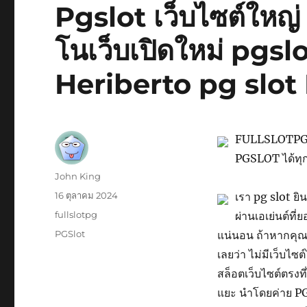
Pgslot เว็บไซต์ใหญ
โนเว็บเปิดใหม่ pgsl
Heriberto pg slot 
FULLSLOTPG เว็
PGSLOT ได้ทุก
ผู้
John King
เขียน
เขียน
16 ตุลาคม 2024
เรา pg slot ยิ
เมื่อ
หมวด
fullslotpg
ผ่านเอเย่นต์ที
หมู่
ป้าย
PGSlot
แน่นอน ถ้าหากคุณ
กำกับ
เลยว่า ไม่มีเว็บไซ
สล็อตเว็บไซต์ตรงท
แยะ นำโดยค่าย PG 