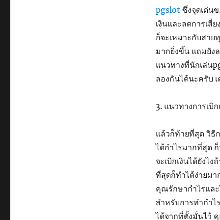
pgslot
ซึ่งจุดเด่
เงินและลดการเสี่ยง
ก็จะเหมาะกับสายทุ
มากยิ่งขึ้น แถมยัง
แนวทางที่นักเล่น
ลองกันได้นะครับ เคล
3. แนวทางการเบิกเง
แล้วก็ท้ายที่สุด วิ
ได้กำไรมากที่สุด ก
จะเบิกเงินได้ยังไง
ที่สุดก็ทำได้ง่าย
คุณรักษากำไรและไ
สำหรับการทำกำไรไ
ได้จากที่ตั้งมั่นไ