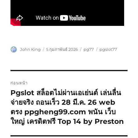
ผู้
เขียน
หมวด
ป้าย
John King
5 กุมภาพันธ์ 2026
pg77
pgslot77
เขียน
เมื่อ
หมู่
กำกับ
แนะแนว
ก่อนหน้า
เรื่อง
Pgslot สล็อตไม่ผ่านเอเย่นต์ เล่นลื่น
เรื่อง
ก่อน
จ่ายจริง ถอนเร็ว 28 มี.ค. 26 web
หน้า:
ตรง ppgheng99.com พนัน เว็บ
ใหญ่ เครดิตฟรี Top 14 by Preston