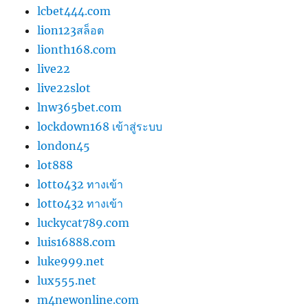
lcbet444.com
lion123สล็อต
lionth168.com
live22
live22slot
lnw365bet.com
lockdown168 เข้าสู่ระบบ
london45
lot888
lotto432 ทางเข้า
lotto432 ทางเข้า
luckycat789.com
luis16888.com
luke999.net
lux555.net
m4newonline.com