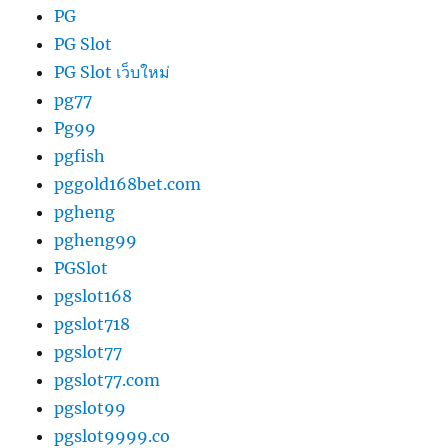
PG
PG Slot
PG Slot เว็บใหม่
pg77
Pg99
pgfish
pggold168bet.com
pgheng
pgheng99
PGSlot
pgslot168
pgslot718
pgslot77
pgslot77.com
pgslot99
pgslot9999.co