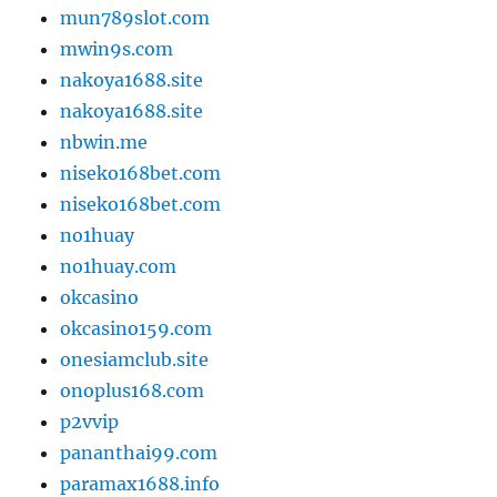
mun789slot.com
mwin9s.com
nakoya1688.site
nakoya1688.site
nbwin.me
niseko168bet.com
niseko168bet.com
no1huay
no1huay.com
okcasino
okcasino159.com
onesiamclub.site
onoplus168.com
p2vvip
pananthai99.com
paramax1688.info