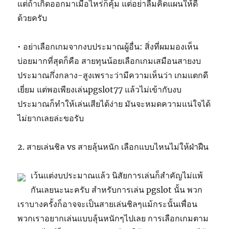
แต่ถ้าเกิดออกมาเมื่อไหร่ก็คุ้ม แต่อย่าลืมคิดแผนให้ดี
ด้วยครับ
• อย่าเลือกเกมจากงบประมาณผู้อื่น: สิ่งที่ผมมองเห็น
บ่อยมากที่สุดก็คือ สายทุนน้อยเลือกเกมเสมือนสายงบ
ประมาณกึ่งกลาง-สูงเพราะว่ามีความเห็นว่า เกมแตกดี
เยี่ยม แต่พอเพียงเล่นpgslot77 แล้วไม่เข้ากับงบ
ประมาณก็ทำให้เล่นเสียได้ง่าย มันจะหมดความแน่ใจได้
ไม่ยากเลยล่ะขอรับ
2. สายเล่นชิล vs สายลุ้นหนัก เลือกแบบไหนไม่ให้ฝ่าฝืน
เว้นแต่งบประมาณแล้ว นิสัยการเล่นก็สำคัญไม่แพ้
กันเลยนะนะครับ สำหรับการเล่น pgslot นั้น พวก
เราบางครั้งก็อาจจะเป็นสายเล่นชิลๆแม้กระนั้นเพื่อน
พวกเราอยากเล่นแบบลุ้นหนักๆไปเลย การเลือกเกมตาม