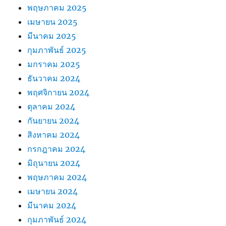
พฤษภาคม 2025
เมษายน 2025
มีนาคม 2025
กุมภาพันธ์ 2025
มกราคม 2025
ธันวาคม 2024
พฤศจิกายน 2024
ตุลาคม 2024
กันยายน 2024
สิงหาคม 2024
กรกฎาคม 2024
มิถุนายน 2024
พฤษภาคม 2024
เมษายน 2024
มีนาคม 2024
กุมภาพันธ์ 2024