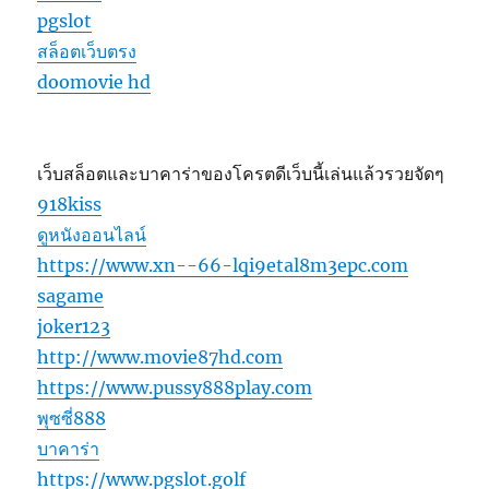
pgslot
สล็อตเว็บตรง
doomovie hd
เว็บสล็อตและบาคาร่าของโครตดีเว็บนี้เล่นแล้วรวยจัดๆ
918kiss
ดูหนังออนไลน์
https://www.xn--66-lqi9etal8m3epc.com
sagame
joker123
http://www.movie87hd.com
https://www.pussy888play.com
พุซซี่888
บาคาร่า
https://www.pgslot.golf