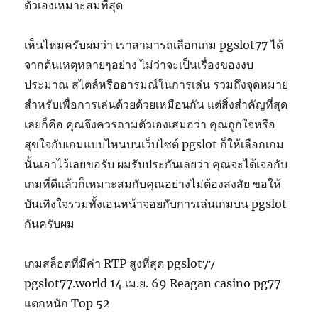
ตัวเองเหมาะสมที่สุด
เห็นไหมครับผมว่า เราสามารถเลือกเกม pgslot77 ได้
จากต้นเหตุหลายๆอย่าง ไม่ว่าจะเป็นเรื่องของงบ
ประมาณ สไตล์หรืออารมณ์ในการเล่น รวมถึงจุดหมาย
สำหรับเพื่อการเล่นด้วยด้วยเหมือนกัน แต่สิ่งสำคัญที่สุด
เลยก็คือ คุณจึงควรถามตัวเองเสมอว่า คุณถูกใจหรือ
สุขใจกับเกมแบบไหนบนเว็บไซต์ pgslot ก็ให้เลือกเกม
นั้นเอาไว้เลยขอรับ ผมรับประกันเลยว่า คุณจะได้เจอกับ
เกมที่ดีแล้วก็เหมาะสมกับคุณอย่างไม่ต้องสงสัย ขอให้
บันเทิงใจรวมทั้งเอนหน้าจอยกับการเล่นเกมบน pgslot
กันครับผม
เกมสล็อตที่มีค่า RTP สูงที่สุด pgslot77
pgslot77.world 14 เม.ย. 69 Reagan casino pg77
แตกหนัก Top 52