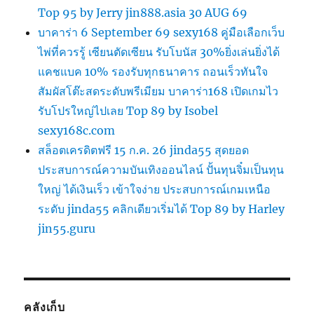
Top 95 by Jerry jin888.asia 30 AUG 69
บาคาร่า 6 September 69 sexy168 คู่มือเลือกเว็บ
ไพ่ที่ควรรู้ เซียนตัดเซียน รับโบนัส 30%ยิ่งเล่นยิ่งได้
แคชแบค 10% รองรับทุกธนาคาร ถอนเร็วทันใจ
สัมผัสโต๊ะสดระดับพรีเมียม บาคาร่า168 เปิดเกมไว
รับโปรใหญ่ไปเลย Top 89 by Isobel
sexy168c.com
สล็อตเครดิตฟรี 15 ก.ค. 26 jinda55 สุดยอด
ประสบการณ์ความบันเทิงออนไลน์ ปั้นทุนจิ๋มเป็นทุน
ใหญ่ ได้เงินเร็ว เข้าใจง่าย ประสบการณ์เกมเหนือ
ระดับ jinda55 คลิกเดียวเริ่มได้ Top 89 by Harley
jin55.guru
คลังเก็บ