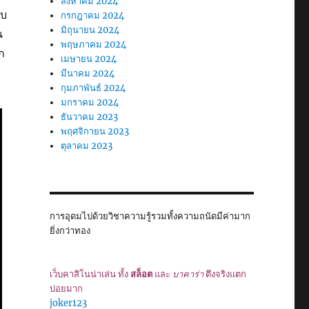
สิงหาคม 2024
ับ
กรกฎาคม 2024
มิถุนายน 2024
น
พฤษภาคม 2024
ก
เมษายน 2024
มีนาคม 2024
กุมภาพันธ์ 2024
มกราคม 2024
ธันวาคม 2023
พฤศจิกายน 2023
ตุลาคม 2023
การอุดมไปด้วยวิชาความรู้รวมทั้งความถนัดมีค่ามาก
ยิ่งกว่าทอง
เว็บคาสิโนน่าเล่น ทั้ง
สล็อต
และ
บาคาร่า
ตึงจริงแตก
บ่อยมาก
joker123