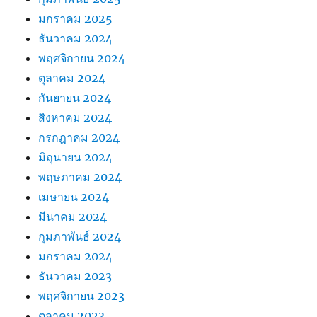
มกราคม 2025
ธันวาคม 2024
พฤศจิกายน 2024
ตุลาคม 2024
กันยายน 2024
สิงหาคม 2024
กรกฎาคม 2024
มิถุนายน 2024
พฤษภาคม 2024
เมษายน 2024
มีนาคม 2024
กุมภาพันธ์ 2024
มกราคม 2024
ธันวาคม 2023
พฤศจิกายน 2023
ตุลาคม 2023