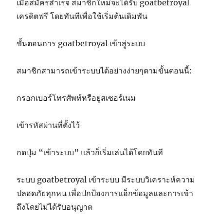
เมื่อสมัครสำเร็จ สมาชิกใหม่จะได้รับ goatbetroyal
เครดิตฟรี โดยทันทีเพื่อใช้เริ่มต้นเดิมพัน
ขั้นตอนการ goatbetroyal เข้าสู่ระบบ
สมาชิกสามารถเข้าระบบได้อย่างง่ายๆตามขั้นตอนนี้:
กรอกเบอร์โทรศัพท์หรือยูสเซอร์เนม
เข้ารหัสผ่านที่ตั้งไว้
กดปุ่ม “เข้าระบบ” แล้วก็เริ่มเล่นได้โดยทันที
ระบบ goatbetroyal เข้าระบบ มีระบบวิเคราะห์ความ
ปลอดภัยทุกหน เพื่อปกป้องการแฮ็กข้อมูลและการเข้า
ถึงโดยไม่ได้รับอนุญาต