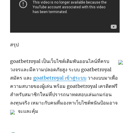
สรุป
goatbetroyal เป็นเว็บไซต์เดิมพันออนไลน์ที่ครบ
วงจรและมีความปลอดภัยสูง ระบบ goatbetroyal
สมัคร และ
goatbetroyal เข้าสู่ระบบ
วางแบบมาเพื่อ
ความสบายของผู้เล่น พร้อม goatbetroyal เครดิตฟรี
สำหรับสมาชิกใหม่ที่ปรารถนาทดสอบเล่นเกมก่อน
ลงทุนจริง เหมาะกับคนที่มองหาเว็บไซต์พนันป้อมอาจ
จะและคุ้ม