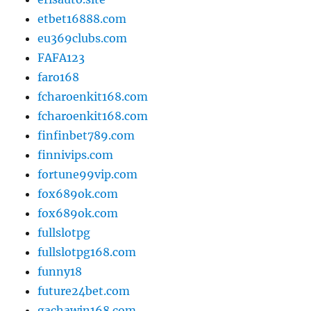
etbet16888.com
eu369clubs.com
FAFA123
faro168
fcharoenkit168.com
fcharoenkit168.com
finfinbet789.com
finnivips.com
fortune99vip.com
fox689ok.com
fox689ok.com
fullslotpg
fullslotpg168.com
funny18
future24bet.com
gachawin168.com