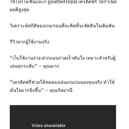
ใช้โปรโมชั่นและก็ goatbetroyal เครดิตฟรี ให้กำเนิด
ผลดีสูงสุด
วิเคราะห์สถิติของเกมก่อนที่จะคิดที่จะตัดสินใจเดิมพัน
รีวิวจากผู้ใช้งานจริง
“เว็บใช้งานง่าย ฝากถอนรวดเร็วทันใจ เหมาะสำหรับผู้
เล่นทุกระดับ” – คุณมาก
“เครดิตฟรีช่วยให้ทดลองเล่นเกมก่อนลงทุนจริง ทำให้
มั่นใจมากยิ่งขึ้น” – คุณกัลยาณี