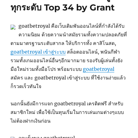
ทุกระดับ Top 34 by Grant
goatbetroyal คือเว็บเดิมพันออนไลน์ที่กำลังได้รับ
ความนิยม ด้วยความนำสมัยรวมทั้งความปลอดภัยที่
ตามมาตรฐานระดับสากล ให้บริการทั้ง คาสิโนสด,
goatbetroyal เข้าสู่ระบบ
สล็อตออนไลน์, พนันกีฬา
รวมทั้งเกมออนไลน์อื่นๆอีกมากมาย รองรับผู้เล่นทั้งยัง
มือใหม่รวมทั้งมือโปร พร้อมระบบ
goatbetroyal
สมัคร และ goatbetroyal เข้าสู่ระบบ ที่ใช้งานง่ายแล้ว
ก็รวดเร็วทันใจ
นอกนั้นยังมีการแจก goatbetroyal เครดิตฟรี สำหรับ
สมาชิกใหม่ เพื่อใช้เป็นทุนเริ่มในการเล่นเกมต่างๆแบบ
ไม่ต้องฝากเงินก่อน