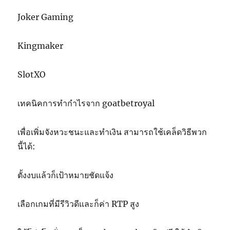
Joker Gaming
Kingmaker
SlotXO
เทคนิคการทำกำไรจาก goatbetroyal
เพื่อเพิ่มจังหวะชนะและทำเงิน สามารถใช้เคล็ดวิธีพวก
นี้ได้:
ตั้งงบแล้วก็เป้าหมายชัดแจ้ง
เลือกเกมที่มีรีวิวดีและก็ค่า RTP สูง