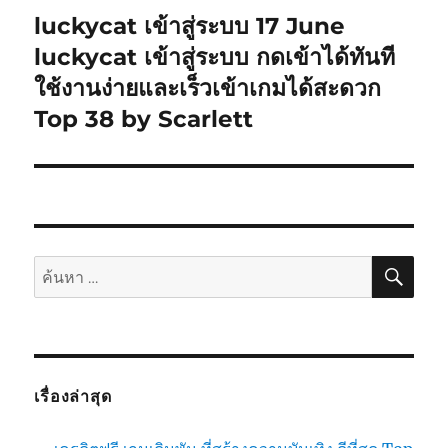
luckycat เข้าสู่ระบบ 17 June
เรื่อง
ต่อ
luckycat เข้าสู่ระบบ กดเข้าได้ทันที
ไป:
ใช้งานง่ายและเร็วเข้าเกมได้สะดวก
Top 38 by Scarlett
ค้นห
ค้นหา:
เรื่องล่าสุด