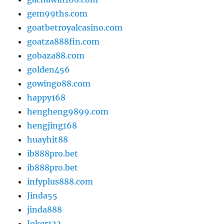
gem99ths.com
goatbetroyalcasino.com
goatza888fin.com
gobaza88.com
golden456
gowingo88.com
happy168
hengheng9899.com
hengjing168
huayhit88
ib888pro.bet
ib888pro.bet
infyplus888.com
Jinda55
jinda888
Joker123