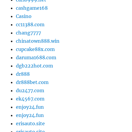
cashgame168
Casino
cc11388.com
chang7777
chinatown888.win
cupcake88x.com
daruma1688.com
dgb222hot.com
dr888
dr888bet.com
du2477.com
ek4567.com
enjoy24.fun
enjoy24.fun
erisauto.site
erisauto.site