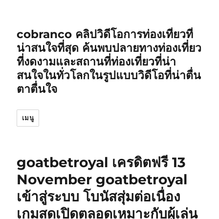
cobranco คลิปวิดีโอการท่องเที่ยวที่
น่าสนใจที่สุด ค้นพบปลายทางท่องเที่ยว
ที่งดงามและสถานที่ท่องเที่ยวที่น่า
สนใจในทั่วโลกในรูปแบบวิดีโอที่น่าตื่น
ตาตื่นใจ
เมนู
goatbetroyal เครดิตฟรี 13
November goatbetroyal
เข้าสู่ระบบ โบนัสสุ่มต่อเนื่อง
เกมสดเปิดตลอดเหมาะกับผู้เล่น