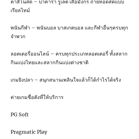
คาสิโนสด – บาคาร่า รูเล็ต เสือมังกร ถ่ายทอดสดแบบ
เรียลไทม์
พนันกีฬา – พนันบอล บาสเกตบอล และกีฬาอื่นๆครบทุก
จำพวก
ลอตเตอรี่ออนไลน์ – ครบทุกประเภทลอตเตอรี่ ทั้งสลาก
กินแบ่งไทยและสลากกินแบ่งต่างชาติ
เกมยิงปลา – สนุกสนานเพลินใจแล้วก็ได้กำไรได้จริง
ค่ายเกมชื่อดังที่ให้บริการ
PG Soft
Pragmatic Play