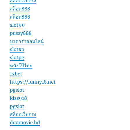
สล็อตเว็บตรง
สล็อต888
สล็อต888
slot99
pussy888
บาคาร่าออนไลน์
slotxo
slotpg
หนังโป๊ไทย
1xbet
https://funny18.net
pgslot
kiss918
pgslot
สล็อตเว็บตรง
doomovie hd