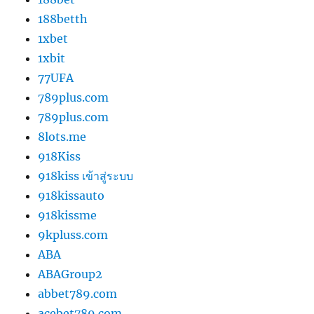
188betth
1xbet
1xbit
77UFA
789plus.com
789plus.com
8lots.me
918Kiss
918kiss เข้าสู่ระบบ
918kissauto
918kissme
9kpluss.com
ABA
ABAGroup2
abbet789.com
acebet789.com