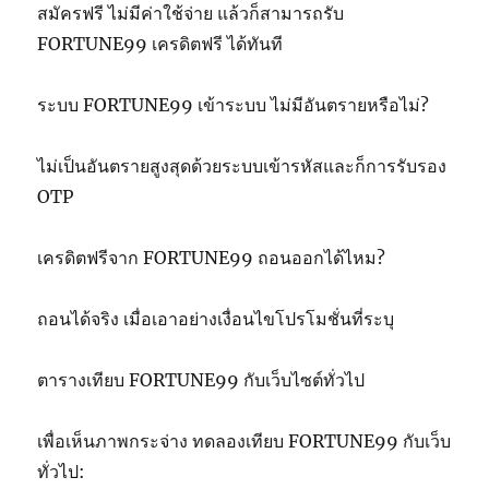
สมัครฟรี ไม่มีค่าใช้จ่าย แล้วก็สามารถรับ
FORTUNE99 เครดิตฟรี ได้ทันที
ระบบ FORTUNE99 เข้าระบบ ไม่มีอันตรายหรือไม่?
ไม่เป็นอันตรายสูงสุดด้วยระบบเข้ารหัสและก็การรับรอง
OTP
เครดิตฟรีจาก FORTUNE99 ถอนออกได้ไหม?
ถอนได้จริง เมื่อเอาอย่างเงื่อนไขโปรโมชั่นที่ระบุ
ตารางเทียบ FORTUNE99 กับเว็บไซต์ทั่วไป
เพื่อเห็นภาพกระจ่าง ทดลองเทียบ FORTUNE99 กับเว็บ
ทั่วไป: