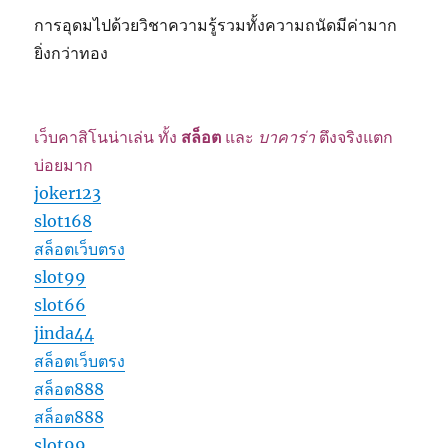
การอุดมไปด้วยวิชาความรู้รวมทั้งความถนัดมีค่ามาก
ยิ่งกว่าทอง
เว็บคาสิโนน่าเล่น ทั้ง
สล็อต
และ
บาคาร่า
ตึงจริงแตก
บ่อยมาก
joker123
slot168
สล็อตเว็บตรง
slot99
slot66
jinda44
สล็อตเว็บตรง
สล็อต888
สล็อต888
slot99