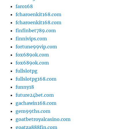
faro168
fcharoenkit168.com
fcharoenkit168.com
finfinbet789.com
finnivips.com
fortune99vip.com
fox689ok.com
fox689ok.com
fullslotpg
fullslotpg168.com
funny18
future24bet.com
gachawin168.com
gem99ths.com
goatbetroyalcasino.com
goatza888fin.com