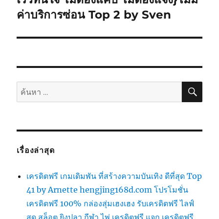
ค่าบริการซ่อน Top 2 by Sven
ค้นห
ค้นหา:
เรื่องล่าสุด
เครดิตฟรี เกมเดิมพัน ที่สร้างความบันเทิง ดีที่สุด Top
41 by Arnette hengjing168d.com โปรโมชั่น
เครดิตฟรี 100% กล่องสุ่มเฮงเฮง รับเครดิตฟรี ไลฟ์
สด สล็อต ยิงปลา กีฬา ไพ่ เครดิตฟรี แจก เครดิตฟรี