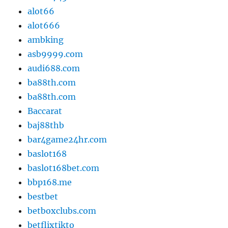
alot66
alot666
ambking
asb9999.com
audi688.com
ba88th.com
ba88th.com
Baccarat
baj88thb
bar4game24hr.com
baslot168
baslot168bet.com
bbp168.me
bestbet
betboxclubs.com
betflixtikto