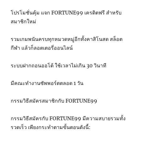
โปรโมชั่นคุ้ม แจก FORTUNE99 เครดิตฟรี สำหรับ
สมาชิกใหม่
รวมเกมพนันครบทุกหมวดหมู่อีกทั้งคาสิโนสด สล็อต
กีฬา แล้วก็ลอตเตอรี่ออนไลน์
ระบบฝากถอนออโต้ ใช้เวลาไม่เกิน 30 วินาที
มีคณะทำงานซัพพอร์ตตลอด 1 วัน
กรรมวิธีสมัครสมาชิกกับ FORTUNE99
กรรมวิธีสมัครกับ FORTUNE99 มีความสบายรวมทั้ง
รวดเร็ว เพียงกระทำตามขั้นตอนดังนี้: