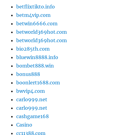
betflixtikto.info
betm4vip.com
betwin6666.com
betworld369hot.com
betworld369hot.com
bio285th.com
bluewin8888.info
bombet888.win
bonus888
boonlert1688.com
bwvip4.com
carlo999.net
carlo999.net
cashgame168
Casino
cc11388.com