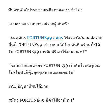
ทีมงานมือโปรรอช่วยเหลือตลอด 24 ชั่วโมง
แบบอย่างประสบการณ์จากผู้เล่นจริง
“ผมสมัคร
FORTUNE99 สมัคร
ใช้เวลาไม่นาน ต่อจาก
นั้นก็ FORTUNE99 เข้าระบบ ได้โดยทันที พร้อมทั้งได้
รับ FORTUNE99 เครดิตฟรี มาใช้เล่นเกมฟรี”
“ระบบฝากถอนของ FORTUNE99 เร็วทันใจจริงๆแถม
โปรโมชั่นก็คุ้มสุดๆเสนอแนะเลยขอรับ”
FAQ ปัญหาที่พบได้มาก
สมัคร FORTUNE99 มีค่าใช้จ่ายไหม?