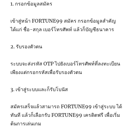
1. กรอกข้อมูลสมัคร
เข้าสู่หน้า FORTUNE99 สมัคร กรอกข้อมูลสำคัญ
ได้แก่ ชื่อ-สกุล เบอร์โทรศัพท์ แล้วก็บัญชีธนาคาร
2. รับรองตัวตน
ระบบจะส่งรหัส OTP ไปยังเบอร์โทรศัพท์ที่ลงทะเบียน
เพียงแต่กรอกรหัสเพื่อรับรองตัวตน
3. เข้าสู่ระบบและก็รับโบนัส
สมัครเสร็จแล้วสามารถ FORTUNE99 เข้าสู่ระบบ ได้
ทันที แล้วก็เลือกรับ FORTUNE99 เครดิตฟรี เพื่อเริ่ม
ต้นการเล่นเกม