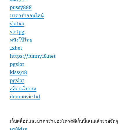
pussy888
บาคาร่าออนไลน์
slotxo
slotpg
หนังโป๊ไทย
1xbet
https://funny18.net
pgslot
kiss918
pgslot
สล็อตเว็บตรง
doomovie hd
เว็บสล็อตและบาคาร่าของโครตดีเว็บนี้เล่นแล้วรวยจัดๆ
918kiss