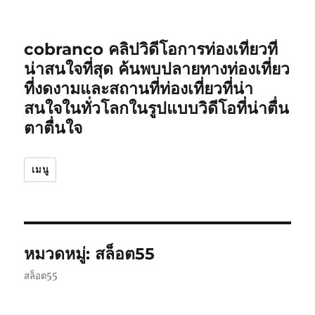
cobranco คลิปวิดีโอการท่องเที่ยวที่
น่าสนใจที่สุด ค้นพบปลายทางท่องเที่ยว
ที่งดงามและสถานที่ท่องเที่ยวที่น่า
สนใจในทั่วโลกในรูปแบบวิดีโอที่น่าตื่น
ตาตื่นใจ
เมนู
หมวดหมู่:
สล็อต55
สล็อต55