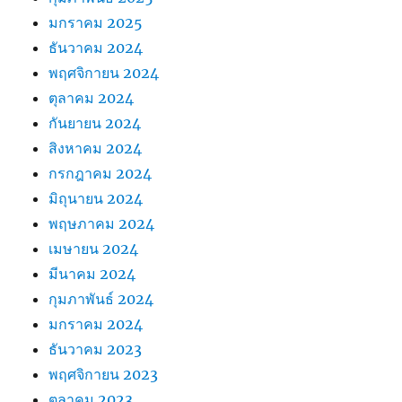
มกราคม 2025
ธันวาคม 2024
พฤศจิกายน 2024
ตุลาคม 2024
กันยายน 2024
สิงหาคม 2024
กรกฎาคม 2024
มิถุนายน 2024
พฤษภาคม 2024
เมษายน 2024
มีนาคม 2024
กุมภาพันธ์ 2024
มกราคม 2024
ธันวาคม 2023
พฤศจิกายน 2023
ตุลาคม 2023