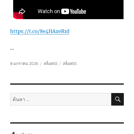
https://t.co/8e4HAzeR1d
…
เขียน
หมวด
ป้าย
8 มกราคม 2026
สล็อต55
สล็อต55
เมื่อ
หมู่
กำกับ
ค้นห
ค้นหา: