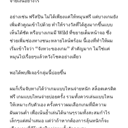
จ่ายเงินอย่างไร
อย่างเช่น ฟรีสปิน ไม่ได้เพียงแค่ให้หมุนฟรี แต่บางเกมยัง
เพิ่มตัวคูณเข้าไปด้วย ทำให้รางวัลที่ได้สูงมากขึ้นแบบ
เห็นได้ชัด หรือบางเกมมี Wild ที่ขยายเต็มหน้าจอ ซึ่ง
ช่วยเพิ่มช่องทางชนะหลายไลน์พร้อม นี้เองที่ทำให้ผม
เริ่มเข้าใจว่า “จังหวะของเกม” สำคัญมาก ไม่ใช่แค่
หมุนไปเรื่อยๆแล้วหวังโชคอย่างเดียว
พอได้พบฟีเจอร์กลุ่มนี้บ่อยขึ้น
ผมก็เริ่มจับทางได้ว่าเกมแบบไหนจ่ายหนัก สล็อตเครดิต
ฟรี เกมแบบไหนจ่ายบ่อยครั้ง รวมทั้งควรเล่นแบบไหน
ให้เหมาะกับตัวเอง ครั้งคราวผมเลือกเกมที่มีความ
ผันผวนต่ำ เพื่อเน้นย้ำเล่นได้นานๆรวมทั้งสะสมกำไร
เล็กๆแต่สม่ำเสมอ แต่ว่าถ้าหากต้องการลุ้นหนักก็จะ