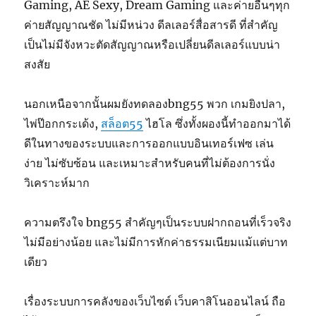
Gaming, AE Sexy, Dream Gaming และค่ายอื่นๆทุก
ค่ายสัญญาณชัด ไม่มีหน่วง ดีลเลอร์สื่อสารดี ที่สำคัญ
เป็นไม่มีจังหวะตัดสัญญาณหรือเปลี่ยนดีลเลอร์แบบน่า
สงสัย
นอกเหนือจากนั้นผมยังทดลองbng55 พวก เกมยิงปลา,
ไพ่ป๊อกกระเด้ง,
สล็อต55
ไฮโล ซึ่งทั้งผองนี้ทำออกมาได้
ดีในทางของระบบและการออกแบบอินเทอร์เฟซ เล่น
ง่าย ไม่ซับซ้อน และเหมาะสำหรับคนที่ไม่ต้องการนั่ง
วิเคราะห์มาก
ความตรึงใจ bng55 สำคัญๆเป็นระบบฝากถอนที่เร็วจริง
ไม่มีอย่างน้อย และไม่มีการหักค่าธรรมเนียมแม้แต่บาท
เดียว
เรื่องระบบการคลังของเว็บไซต์ เว็บคาสิโนออนไลน์ ถือ