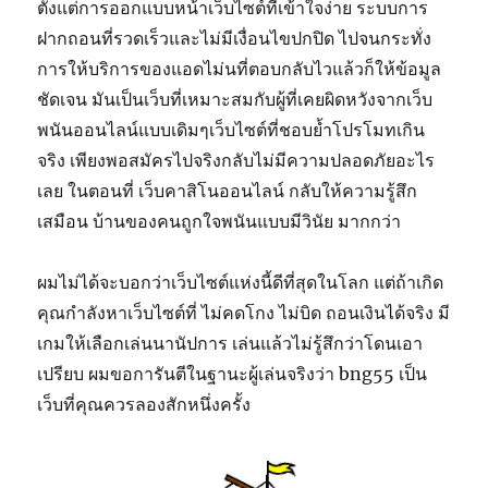
ตั้งแต่การออกแบบหน้าเว็บไซต์ที่เข้าใจง่าย ระบบการ
ฝากถอนที่รวดเร็วและไม่มีเงื่อนไขปกปิด ไปจนกระทั่ง
การให้บริการของแอดไม่นที่ตอบกลับไวแล้วก็ให้ข้อมูล
ชัดเจน มันเป็นเว็บที่เหมาะสมกับผู้ที่เคยผิดหวังจากเว็บ
พนันออนไลน์แบบเดิมๆเว็บไซต์ที่ชอบย้ำโปรโมทเกิน
จริง เพียงพอสมัครไปจริงกลับไม่มีความปลอดภัยอะไร
เลย ในตอนที่ เว็บคาสิโนออนไลน์ กลับให้ความรู้สึก
เสมือน บ้านของคนถูกใจพนันแบบมีวินัย มากกว่า
ผมไม่ได้จะบอกว่าเว็บไซต์แห่งนี้ดีที่สุดในโลก แต่ถ้าเกิด
คุณกำลังหาเว็บไซต์ที่ ไม่คดโกง ไม่บิด ถอนเงินได้จริง มี
เกมให้เลือกเล่นนานัปการ เล่นแล้วไม่รู้สึกว่าโดนเอา
เปรียบ ผมขอการันตีในฐานะผู้เล่นจริงว่า bng55 เป็น
เว็บที่คุณควรลองสักหนึ่งครั้ง