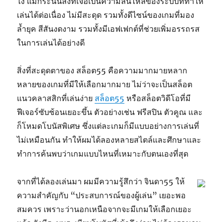
ไง แม้กระนั้นสิ่งที่เจอเป็นความลื่นไหลของระบบที่ทำให้
เล่นได้ต่อเนื่อง ไม่มีสะดุด รวมทั้งดีไซน์ของเกมที่มอง
ล้ำยุค สีสันงดงาม รวมทั้งมีเอฟเฟกต์ที่ช่วยเพิ่มอรรถรส
ในการเล่นได้อย่างดี
สิ่งที่สะดุดตาของ สล็อต55 คือความมากมายหลาก
หลายของเกมที่มีให้เลือกมากมาย ไม่ว่าจะเป็นสล็อต
แนวคลาสสิกที่เล่นง่าย
สล็อต55
หรือสล็อตวิดีโอที่มี
ฟีเจอร์ซับซ้อนเยอะขึ้น ตัวอย่างเช่น ฟรีสปิน ตัวคูณ และ
ก็โหมดโบนัสพิเศษ ซึ่งแต่ละเกมก็มีแบบอย่างการเล่นที่
ไม่เหมือนกัน ทำให้ผมได้ลองหลายสไตล์และศึกษาและ
ทำการค้นพบว่าเกมแบบไหนที่เหมาะกับตนเองที่สุด
จากที่ได้ลองเล่นมา ผมมีความรู้สึกว่า จินดา55 ให้
ความสำคัญกับ “ประสบการณ์ของผู้เล่น” เยอะพอ
สมควร เพราะว่านอกเหนือจากจะมีเกมให้เลือกเยอะ