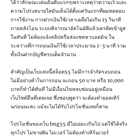
ได้ว่าลักษณะเด่นอันดับแรกๆเพราะเหตุว่าความเร็วและ
ความโปร่งสบายใสมันเห็นได้ตั้งแต่วันแรกที่ผมทดสอบ
การใช้งาน การฝากเงินใช้เวลาเฉลี่ยไม่เกิน 15 วินาที
ภายหลังโอน ระบบพิจารณาอัตโนมัติแล้วเครดิตเข้ายูส
ในทันที ไม่ต้องแจ้งสลิปหรือส่งแชทหาแอดมิน ใน
ระหว่างที่การถอนเงินก็ใช้เวลาประมาณ 1-3 นาที รวม
ทั้งเงินฝากบัญชีครบเต็มจำนวน
สำคัญเป็นเว็บแห่งนี้สล็อต55 ไม่มีการจำกัดรอบถอน
ไม่มีอย่างต่ำในการถอน จะถอน 50 บาท หรือ 10,000
บาทก็ทำได้ทันที ไม่มีเงื่อนไขหลบซ่อนอยู่เหมือน
เว็บไซต์อื่นที่เคยเจอ ซึ่งชอบพูดว่า จะต้องทำยอดเทิร์
นก่อนนะคะ แม้จะไม่ได้รับโปรโมชั่นเลยก็ตาม
โปรโมชั่นของเว็บ bng55 มีไม่เยอะเกินไป แต่ใช้ได้จริง
ทุกโปร ไม่ขายฝัน ไม่เวอร์ ไม่ต้องทำเทิร์นเวอร์