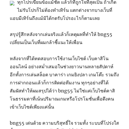
ทุกโปรเขียนข้อแม้ชัด แล้วก็ที่ถูกใจที่สุดเป็น ถ้าเกิด
ไม่รับโปรก็ไม่ต้องทำเทิร์น แตกต่างจากบางเว็บที่
แอบมีเทิร์นถึงแม้มิได้กดรับโปรอะไรก็ตามเลย
สรุปรู้สึกหลังจากเล่นจริงแล้วก็เหตุผลที่ทำให้ bng55
เปลี่ยนเป็นเว็บที่ผมกล้าชี้แนะให้เพื่อน
หลังจากที่ได้ทดสอบการใช้งานเว็บไซต์ เว็บคาสิโน
ออนไลน์ อย่างสม่ำเสมอในช่วงยาวนานหลายสัปดาห์
อีกทั้งการเล่นสล็อต บาคาร่า เกมยิงปลา เกมโต๊ะ รวมถึง
การฝากถอนแล้วก็การติดต่อทีมงาน ทุกๆอย่างที่ได้
สัมผัสทำให้ผมสรุปได้ว่า bng55 ไม่ใช่แค่เว็บไซต์คาสิ
โนธรรมดาที่เน้นปริมาณเกมหรือโปรโมชั่นเพื่อดึงคน
เข้าเว็บไซต์เพียงแค่นั้น
bng55 เด่นด้วย ความบริสุทธิ์ใจ รวมทั้ง ระบบที่โปร่งใส