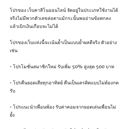
โปรของ เว็บคาสิโนออนไลน์ จัดอยู่ในประเภทใช้งานได้
จริงไม่มีพวกตัวเลขล่อตาแม้กระนั้นพออ่านข้อตกลง
แล้วเบิกเงินเกือบจะไม่ได้
โปรของเว็บแห่งนี้จะเน้นย้ำเป็นแบบย้ำผลดีจริง ตัวอย่าง
เช่น
• โปรโมชั่นสมาชิกใหม่ รับเพิ่ม 50% สูงสุด 500 บาท
• โปรคืนยอดเสียทุกอาทิตย์ คืนเป็นเครดิตแบบไม่ต้องกด
รับ
• โปรแนะนำเพื่อนพ้อง รับค่าคอมจากยอดเล่นเพื่อนไม่
ยั้ง