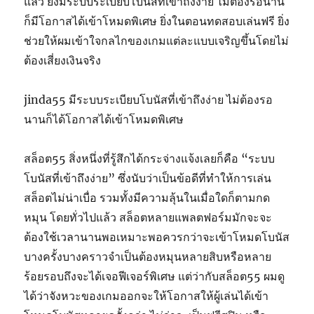
แล้ว ยังมีระบบระเบียบโบนัสที่เข้าถึงง่าย ไม่ต้องรอนาน
ก็มีโอกาสได้เข้าโหมดพิเศษ ยิ่งในตอนทดสอบเล่นฟรี ยิ่ง
ช่วยให้ผมเข้าใจกลไกของเกมแต่ละแบบเจริญขึ้นโดยไม่
ต้องเสี่ยงเงินจริง
jinda55 มีระบบระเบียบโบนัสที่เข้าถึงง่าย ไม่ต้องรอ
นานก็ได้โอกาสได้เข้าโหมดพิเศษ
สล็อต55 สิ่งหนึ่งที่รู้สึกได้กระจ่างแจ้งเลยก็คือ “ระบบ
โบนัสที่เข้าถึงง่าย” ซึ่งนับว่าเป็นข้อดีที่ทำให้การเล่น
สล็อตไม่น่าเบื่อ รวมทั้งมีความลุ้นในเมื่อใดก็ตามกด
หมุน โดยทั่วไปแล้ว สล็อตหลายแพลตฟอร์มมักจะจะ
ต้องใช้เวลานานพอเหมาะพอควรกว่าจะเข้าโหมดโบนัส
บางครั้งบางคราวจำเป็นต้องหมุนหลายสิบหรือหลาย
ร้อยรอบถึงจะได้เจอฟีเจอร์พิเศษ แต่ว่ากับสล็อต55 ผมดู
ได้ว่าจังหวะของเกมออกจะให้โอกาสให้ผู้เล่นได้เข้า