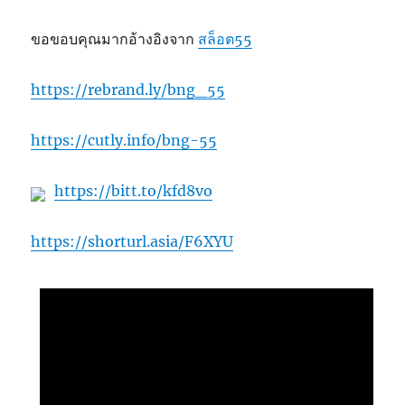
ขอขอบคุณมากอ้างอิงจาก
สล็อต55
https://rebrand.ly/bng_55
https://cutly.info/bng-55
https://bitt.to/kfd8vo
https://shorturl.asia/F6XYU