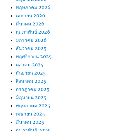
พฤษภาคม 2026
เมษายน 2026
มีนาคม 2026
กุมภาพันธ์ 2026
มกราคม 2026
ธันวาคม 2025
พฤศจิกายน 2025
ตุลาคม 2025
กันยายน 2025
สิงหาคม 2025
กรกฎาคม 2025
มิถุนายน 2025
พฤษภาคม 2025
เมษายน 2025
มีนาคม 2025
กุมภาพันธ์ 2025