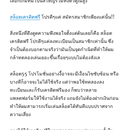
เลือกเกมที่มีโบนัสใหญ่รวมทั้งตัวคูณสูง
สล็อตเครดิตฟรี
โปรดีๆแค่ สมัครสมาชิกเพียงแค่นั้น!!
สิ่งหนึ่งที่ดึงดูดความพึงพอใจตั้งแต่ต้นเลยก็คือ สล็อต
เครดิตฟรี โปรดีๆแค่ลงทะเบียนเป็นสมาชิกเท่านั้น ซึ่ง
จำเป็นต้องบอกตามจริงว่ามันเป็นจุดกำเนิดที่ทำให้ผม
กล้าทดลองเล่นเยอะขึ้นเรื่อยๆแบบไม่ต้องลังเล
สล็อต55 โปรโมชั่นอย่างงี้อาจจะมีเงื่อนไขซับซ้อน หรือ
บางทีก็อาจจะไม่ได้ใช้จริง แต่ว่าพอใช้ทดลองลง
ทะเบียนและก็รับเครดิตฟรีมอง ก็พบว่าหลาย
แพลตฟอร์มให้ใช้งานได้จริง แถมยังไม่ต้องฝากเงินก่อน
ทำให้ผมสามารถเริ่มเล่นสล็อตได้ทันทีแบบปราศจาก
ความเสี่ยง