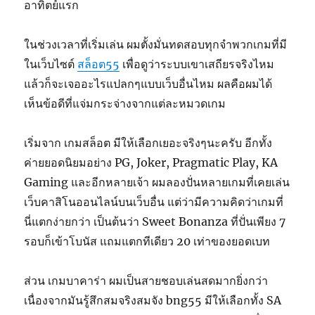
อาทิตย์แรก
ในช่วงเวลาที่เริ่มเล่น ผมตั้งมั่นทดสอบทุกจำพวกเกมที่มี
ในเว็บไซต์
สล็อต55
เพื่อดูว่าระบบเขาเสถียรจริงไหม
แล้วก็จะเจออะไรแปลกๆแบบเว็บอื่นไหม ผลคือผมได้
เห็นข้อดีที่แจ่มกระจ่างจากแต่ละหมวดเกม
เริ่มจาก เกมสล็อต มีให้เลือกเยอะจริงๆนะครับ อีกทั้ง
ค่ายยอดนิยมอย่าง PG, Joker, Pragmatic Play, KA
Gaming และอีกหลายเจ้า ผมลองปั่นหลายเกมที่เคยเล่น
เว็บคาสิโนออนไลน์บนเว็บอื่น แต่ว่ามีความคิดว่าเกมที่
นี่แตกง่ายกว่า เป็นต้นว่า Sweet Bonanza ที่ปั่นเพียง 7
รอบก็เข้าโบนัส แถมแตกทีเดียว 20 เท่าของยอดเบท
ส่วน เกมบาคาร่า ผมเป็นสายชอบเล่นสดมากยิ่งกว่า
เนื่องจากมันรู้สึกสมจริงสมจัง bng55 มีให้เลือกทั้ง SA