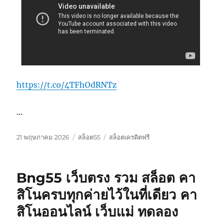
https://t.co/4TFhOdRNTz
…
เขียน
หมวด
ป้าย
21 พฤษภาคม 2026
สล็อต55
สล็อตเครดิตฟรี
เมื่อ
หมู่
กำกับ
Bng55 เว็บตรง รวม สล็อต คา
สิโนครบทุกค่ายไว้ในที่เดียว คา
สิโนออนไลน์ เว็บแม่ ทดลอง