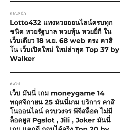
แนะแนว
ก่อนหน้า
เรื่อง
Lotto432 แทงหวยออนไลน์ครบทุก
เรื่อง
ก่อน
ชนิด หวยรัฐบาล หวยหุ้น หวยยี่กี ใน
หน้า:
เว็บเดียว 18 พ.ย. 68 web ตรง คาสิ
โน เว็บเปิดใหม่ ใหม่ล่าสุด Top 37 by
Walker
ถัดไป
เว็บ มันนี่ เกม moneygame 14
เรื่อง
ต่อ
พฤศจิกายน 25 มันนี่เกม บริการ คาสิ
ไป:
โนออนไลน์ ครบวงจร พีจีสล็อต ไม่มี
ล็อคยูส Pgslot , Jili , Joker มันนี่
เกม แตกดี ถอนได้จริง Top 20 by