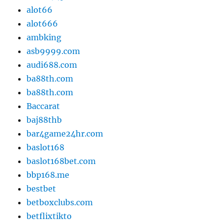
alot66
alot666
ambking
asb9999.com
audi688.com
ba88th.com
ba88th.com
Baccarat
baj88thb
bar4game24hr.com
baslot168
baslot168bet.com
bbp168.me
bestbet
betboxclubs.com
betflixtikto