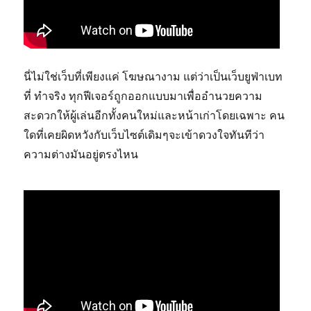
นี่ไม่ใช่เว็บที่เพียงแค่ โฆษณางาม แต่ว่าเป็นเว็บยูฟ่าเบท
ที่ ทำจริง ทุกฟีเจอร์ถูกออกแบบมาเพื่ออำนวยความ
สะดวกให้ผู้เล่นอีกทั้งคนใหม่และหน้าเก่าโดยเฉพาะ คน
ใดที่เคยผิดหวังกับเว็บไซต์เดิมๆจะเข้าดวงใจทันทีว่า
ความต่างมันอยู่ตรงไหน