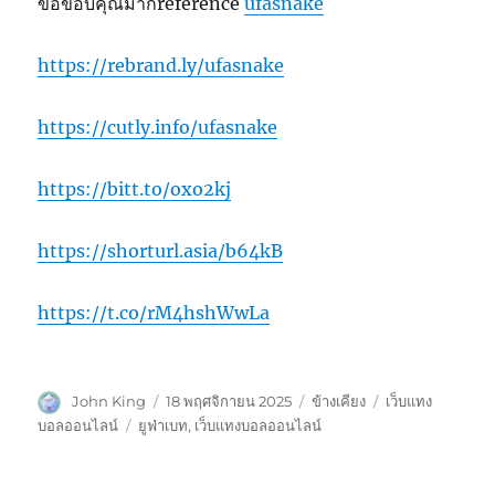
ขอขอบคุณมากreference
ufasnake
https://rebrand.ly/ufasnake
https://cutly.info/ufasnake
https://bitt.to/oxo2kj
https://shorturl.asia/b64kB
https://t.co/rM4hshWwLa
ผู้
เขียน
รูป
หมวด
John King
18 พฤศจิกายน 2025
ข้างเคียง
เว็บแทง
เขียน
เมื่อ
แบบ
หมู่
ป้าย
บอลออนไลน์
ยูฟ่าเบท
,
เว็บแทงบอลออนไลน์
เรื่อง
กำกับ