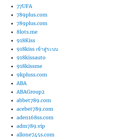
77UFA
789plus.com
789plus.com
8lots.me
918Kiss
918kiss เข้าสู่ระบบ
918kissauto
918kissme
9kpluss.com
ABA
ABAGroup2
abbet789.com
acebet789.com
aden168ss.com
adm789.vip
allone745s.com