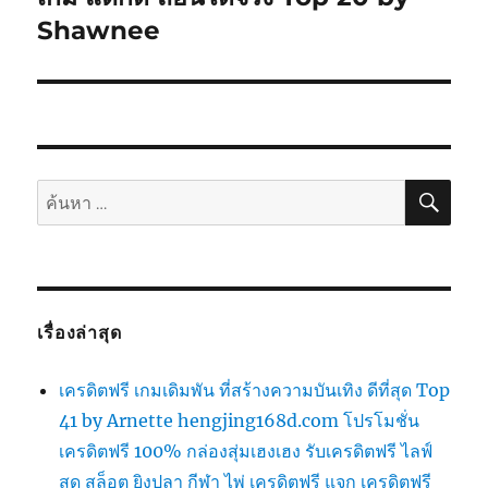
Shawnee
ค้นห
ค้นหา:
เรื่องล่าสุด
เครดิตฟรี เกมเดิมพัน ที่สร้างความบันเทิง ดีที่สุด Top
41 by Arnette hengjing168d.com โปรโมชั่น
เครดิตฟรี 100% กล่องสุ่มเฮงเฮง รับเครดิตฟรี ไลฟ์
สด สล็อต ยิงปลา กีฬา ไพ่ เครดิตฟรี แจก เครดิตฟรี