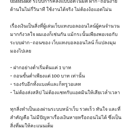
ufasnake ระบบการคลังแบบอัตโนมัติ ฝาก-ถอนง่าย
ด้านในไม่กี่วินาที ใช้งานได้จริง ไม่ต้องง้อแอดไม่น
เรื่องเงินเป็นสิ่งที่ผู้เล่นเว็บแทงบอลออนไลน์ผู้คนจำนวน
มากกังวลใจ ผมเองก็เช่นกัน แม้กระนั้นเพียงพอเจอกับ
ระบบฝาก-ถอนของ เว็บแทงบอลออนไลน์ ก็แปลงมุม
มองไปเลย
• ฝากอย่างต่ำเริ่มต้นแค่ 1 บาท
• ถอนขั้นต่ำเพียงแต่ 100 บาท เท่านั้น
• รองรับอีกทั้งแบงค์และก็ทรูวอเลท
• ไม่ต้องส่งสลิป ไม่ต้องแชทกับแอดมินให้เสียเวล่ำเวลา
ทุกสิ่งทำเป็นเองผ่านระบบหน้าเว็บ รวดเร็ว ทันใจ และที่
สำคัญคือ ไม่มีปัญหาเรื่องเงินหายหรือถอนไม่ได้ ซึ่งเป็น
สิ่งที่ผมให้คะแนนเต็ม