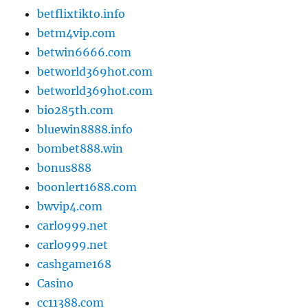
betflixtikto.info
betm4vip.com
betwin6666.com
betworld369hot.com
betworld369hot.com
bio285th.com
bluewin8888.info
bombet888.win
bonus888
boonlert1688.com
bwvip4.com
carlo999.net
carlo999.net
cashgame168
Casino
cc11388.com