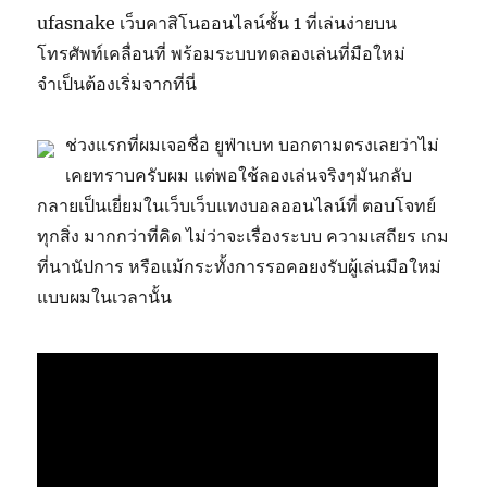
ufasnake เว็บคาสิโนออนไลน์ชั้น 1 ที่เล่นง่ายบน
โทรศัพท์เคลื่อนที่ พร้อมระบบทดลองเล่นที่มือใหม่
จำเป็นต้องเริ่มจากที่นี่
ช่วงแรกที่ผมเจอชื่อ ยูฟ่าเบท บอกตามตรงเลยว่าไม่
เคยทราบครับผม แต่พอใช้ลองเล่นจริงๆมันกลับ
กลายเป็นเยี่ยมในเว็บเว็บแทงบอลออนไลน์ที่ ตอบโจทย์
ทุกสิ่ง มากกว่าที่คิด ไม่ว่าจะเรื่องระบบ ความเสถียร เกม
ที่นานัปการ หรือแม้กระทั้งการรอคอยงรับผู้เล่นมือใหม่
แบบผมในเวลานั้น