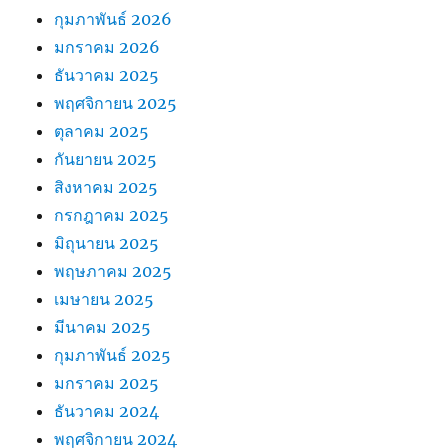
กุมภาพันธ์ 2026
มกราคม 2026
ธันวาคม 2025
พฤศจิกายน 2025
ตุลาคม 2025
กันยายน 2025
สิงหาคม 2025
กรกฎาคม 2025
มิถุนายน 2025
พฤษภาคม 2025
เมษายน 2025
มีนาคม 2025
กุมภาพันธ์ 2025
มกราคม 2025
ธันวาคม 2024
พฤศจิกายน 2024