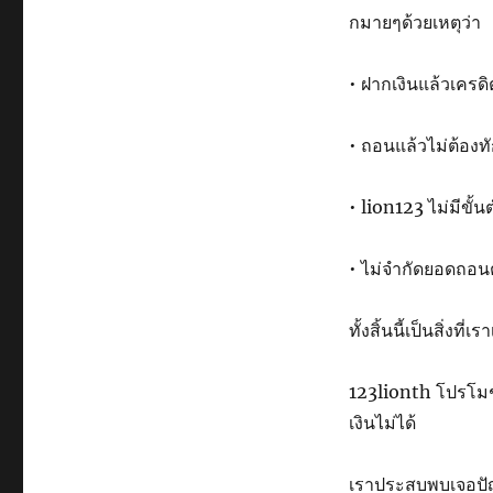
กมายๆด้วยเหตุว่า
• ฝากเงินแล้วเครด
• ถอนแล้วไม่ต้องท
• lion123 ไม่มีขั
• ไม่จำกัดยอดถอน
ทั้งสิ้นนี้เป็นสิ่ง
123lionth โปรโมชั่
เงินไม่ได้
เราประสบพบเจอปัญ