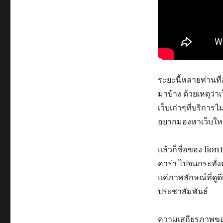
ระยะนี้หลายท่านที
มาบ้าง ด้วยเหตุว่า
เว็บเก่าๆที่บริกา
อยากมองหาเว็บใหม่ที
แล้วก็ชื่อของ lion12
คาร่า ไปจนกระทั่งคน
แค่ภาพลักษณ์ที่ดูด
ประชาสัมพันธ์
ความเสถียรภาพของ