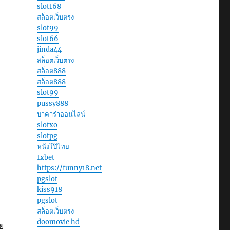
slot168
สล็อตเว็บตรง
slot99
slot66
jinda44
สล็อตเว็บตรง
สล็อต888
สล็อต888
slot99
pussy888
บาคาร่าออนไลน์
slotxo
slotpg
หนังโป๊ไทย
1xbet
https://funny18.net
pgslot
kiss918
pgslot
สล็อตเว็บตรง
doomovie hd
ย