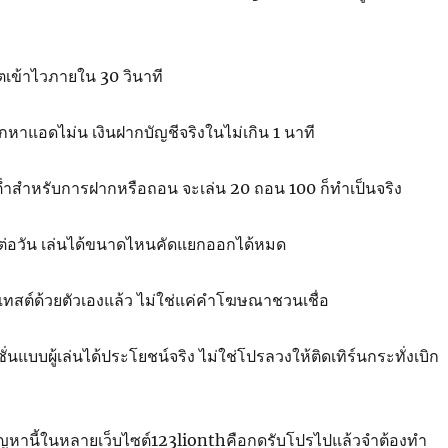
ิตเข้าไวภายใน 30 วินาที
ักหาแอดไม่น เงินฝากบัญชีจริงในไม่เกิน 1 นาที
้นต่ำสำหรับการฝากหรือถอน จะเล่น 20 ถอน 100 ก็ทำเป็นจริง
ต่อวัน เล่นได้ขนาดไหนคัดแยกออกได้หมด
ที่เราเทสต์ด้วยตัวเองแล้ว ไม่ใช่แค่คำโฆษณาชวนเชื่อ
นแบบผู้เล่นได้ประโยชน์จริง ไม่ใช่โปรลวงให้ติดเทิร์นกระทั่งเบิก
หานี้ในหลายเว็บไซต์123lionthคือกดรับโปรไปแล้วจำต้องทำ