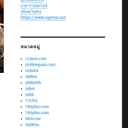
บาคาร่าออนไลน์
สล็อตเว็บตรง
https://www.ngernn.net
หมวดหมู่
123xos.com
1688vegasx.com
168slot
188bet
188betth
1xbet
1xbit
77UFA
789plus.com
789plus.com
8lots.me
918Kiss