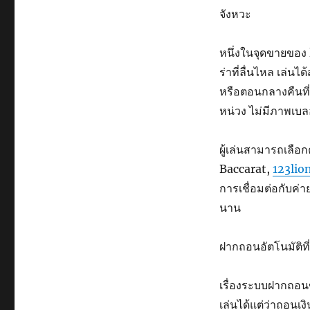
จังหวะ
หนึ่งในจุดขายของ
ร่าที่ลื่นไหล เล่น
หรือตอนกลางคืนที่บ
หน่วง ไม่มีภาพเบล
ผู้เล่นสามารถเลือ
Baccarat,
123lio
การเชื่อมต่อกับค่
นาน
ฝากถอนอัตโนมัติที่
เรื่องระบบฝากถอนขอ
เล่นได้แต่ว่าถอนเง