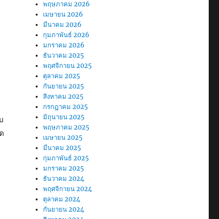
พฤษภาคม 2026
เมษายน 2026
มีนาคม 2026
กุมภาพันธ์ 2026
มกราคม 2026
ธันวาคม 2025
พฤศจิกายน 2025
ตุลาคม 2025
กันยายน 2025
สิงหาคม 2025
กรกฎาคม 2025
มิถุนายน 2025
บ
พฤษภาคม 2025
ลด
เมษายน 2025
มีนาคม 2025
กุมภาพันธ์ 2025
มกราคม 2025
ธันวาคม 2024
พฤศจิกายน 2024
ตุลาคม 2024
กันยายน 2024