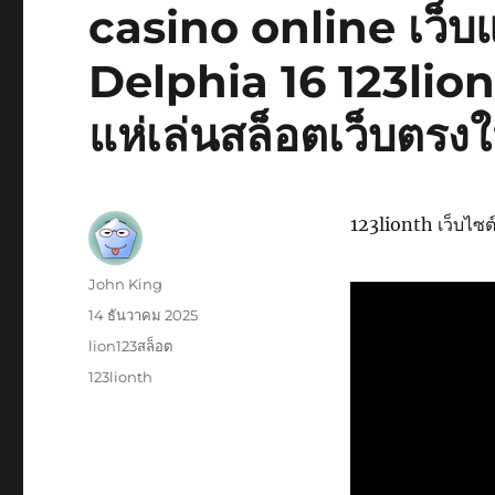
casino online เว็บ
Delphia 16 123lio
แห่เล่นสล็อตเว็บตรงใน
123lionth เว็บไซต
ผู้
John King
เขียน
เขียน
14 ธันวาคม 2025
เมื่อ
หมวด
lion123สล็อต
หมู่
ป้าย
123lionth
กำกับ