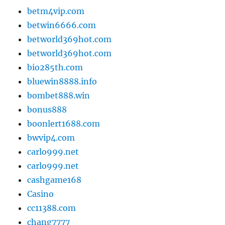
betm4vip.com
betwin6666.com
betworld369hot.com
betworld369hot.com
bio285th.com
bluewin8888.info
bombet888.win
bonus888
boonlert1688.com
bwvip4.com
carlo999.net
carlo999.net
cashgame168
Casino
cc11388.com
chang7777