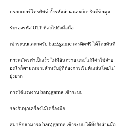
กรอกเบอร์โทรศัพท์ ตั้งรหัสผ่าน และก็การันตีข้อมูล
รับรองรหัส OTP ที่ส่งไปยังมือถือ
เข้าระบบและกดรับ bar4game เครดิตฟรี ได้โดยทันที
การสมัครทำเป็นเร็ว ไม่มีอันตราย และไม่มีค่าใช้จ่าย
อะไรก็ตามเหมาะสำหรับผู้ที่ต้องการเริ่มต้นเล่นโดยไม่
ยุ่งยาก
การใช้แรงงาน bar4game เข้าระบบ
รองรับทุกเครื่องไม้เครื่องมือ
สมาชิกสามารถ bar4game เข้าระบบ ได้ทั้งยังผ่านมือ