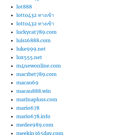
lot888
lotto432 ทางเข้า
lotto432 ทางเข้า
luckycat789.com
luis16888.com
luke999.net
lux555.net
m4newonline.com
mac1bet789.com
macau69
macau888.win
marinapluss.com
mario678
mario678.info
medee989.com
meekin365day.com