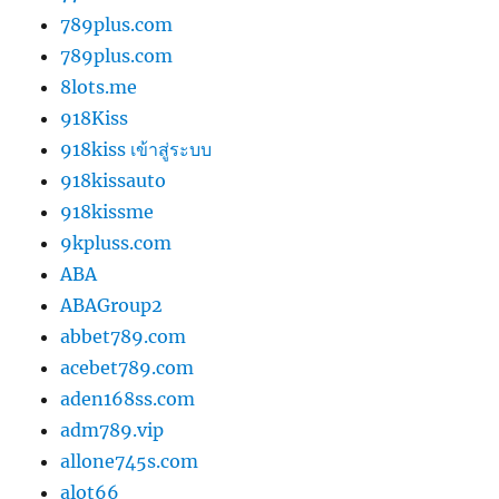
789plus.com
789plus.com
8lots.me
918Kiss
918kiss เข้าสู่ระบบ
918kissauto
918kissme
9kpluss.com
ABA
ABAGroup2
abbet789.com
acebet789.com
aden168ss.com
adm789.vip
allone745s.com
alot66