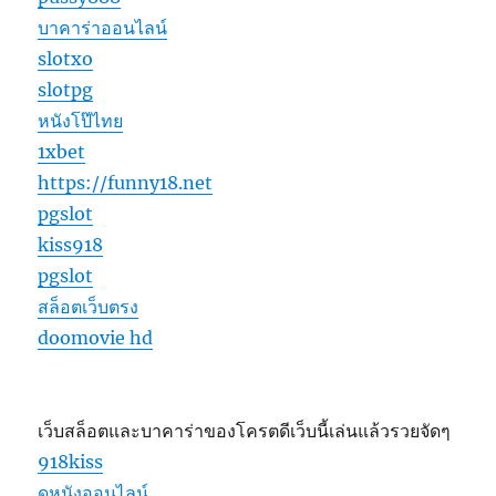
บาคาร่าออนไลน์
slotxo
slotpg
หนังโป๊ไทย
1xbet
https://funny18.net
pgslot
kiss918
pgslot
สล็อตเว็บตรง
doomovie hd
เว็บสล็อตและบาคาร่าของโครตดีเว็บนี้เล่นแล้วรวยจัดๆ
918kiss
ดูหนังออนไลน์