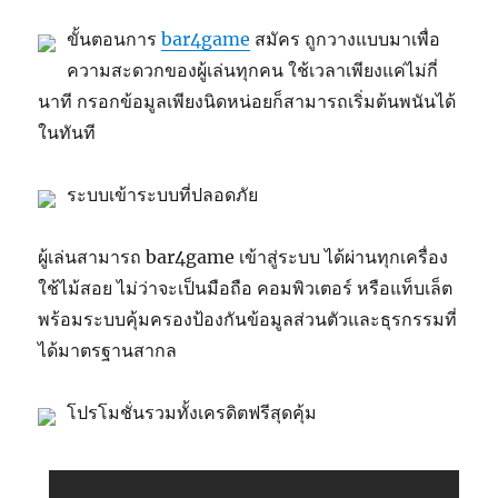
ขั้นตอนการ
bar4game
สมัคร ถูกวางแบบมาเพื่อ
ความสะดวกของผู้เล่นทุกคน ใช้เวลาเพียงแค่ไม่กี่
นาที กรอกข้อมูลเพียงนิดหน่อยก็สามารถเริ่มต้นพนันได้
ในทันที
ระบบเข้าระบบที่ปลอดภัย
ผู้เล่นสามารถ bar4game เข้าสู่ระบบ ได้ผ่านทุกเครื่อง
ใช้ไม้สอย ไม่ว่าจะเป็นมือถือ คอมพิวเตอร์ หรือแท็บเล็ต
พร้อมระบบคุ้มครองป้องกันข้อมูลส่วนตัวและธุรกรรมที่
ได้มาตรฐานสากล
โปรโมชั่นรวมทั้งเครดิตฟรีสุดคุ้ม