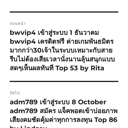
แนะแนว
ก่อนหน้า
เรื่อง
bwvip4 เข้าสู่ระบบ 1 ธันวาคม
เรื่อง
ก่อน
bwvip4 เครดิตฟรี ค่ายเกมพันธมิตร
หน้า:
มากกว่า30เจ้าในระบบเหมาะกับสาย
รีบไม่ต้องเสียเวลานั่งนานลุ้นสนุกแบบ
สดๆเห็นผลทันที Top 53 by Rita
ถัดไป
adm789 เข้าสู่ระบบ 8 October
เรื่อง
ต่อ
adm789 สมัคร แจ็คพอตเข้าบ่อยภาพ
ไป:
เสียงคมชัดคุ้มค่าทุกการลงทุน Top 86