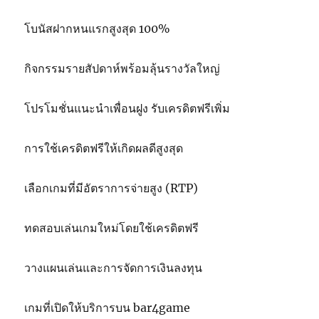
โบนัสฝากหนแรกสูงสุด 100%
กิจกรรมรายสัปดาห์พร้อมลุ้นรางวัลใหญ่
โปรโมชั่นแนะนำเพื่อนฝูง รับเครดิตฟรีเพิ่ม
การใช้เครดิตฟรีให้เกิดผลดีสูงสุด
เลือกเกมที่มีอัตราการจ่ายสูง (RTP)
ทดสอบเล่นเกมใหม่โดยใช้เครดิตฟรี
วางแผนเล่นและการจัดการเงินลงทุน
เกมที่เปิดให้บริการบน bar4game