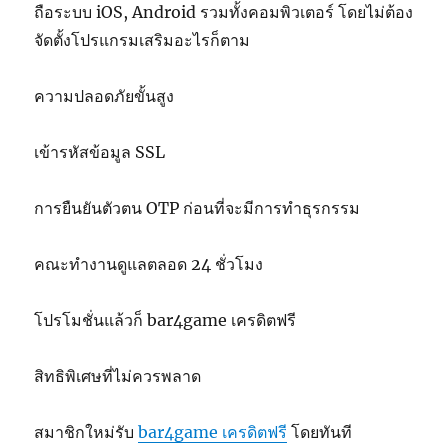
ถือระบบ iOS, Android รวมทั้งคอมพิวเตอร์ โดยไม่ต้อง
จัดตั้งโปรแกรมเสริมอะไรก็ตาม
ความปลอดภัยขั้นสูง
เข้ารหัสข้อมูล SSL
การยืนยันตัวตน OTP ก่อนที่จะมีการทำธุรกรรม
คณะทำงานดูแลตลอด 24 ชั่วโมง
โปรโมชั่นแล้วก็ bar4game เครดิตฟรี
สิทธิพิเศษที่ไม่ควรพลาด
สมาชิกใหม่รับ
bar4game เครดิตฟรี
โดยทันที