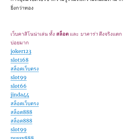
ยิ่งกว่าทอง
เว็บคาสิโนน่าเล่น ทั้ง
สล็อต
และ
บาคาร่า
ตึงจริงแตก
บ่อยมาก
joker123
slot168
สล็อตเว็บตรง
slot99
slot66
jinda44
สล็อตเว็บตรง
สล็อต888
สล็อต888
slot99
pussy888