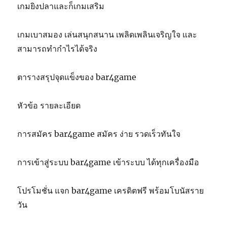
เกมยิงปลาและก็เกมเสริม
เกมเบาสมอง เล่นสนุกสนาน เพลิดเพลินเจริญใจ และ
สามารถทำกำไรได้จริง
ตารางสรุปจุดแข็งของ bar4game
หัวข้อ รายละเอียด
การสมัคร bar4game สมัคร ง่าย รวดเร็วทันใจ
การเข้าสู่ระบบ bar4game เข้าระบบ ได้ทุกเครื่องมือ
โปรโมชั่น แจก bar4game เครดิตฟรี พร้อมโบนัสราย
วัน