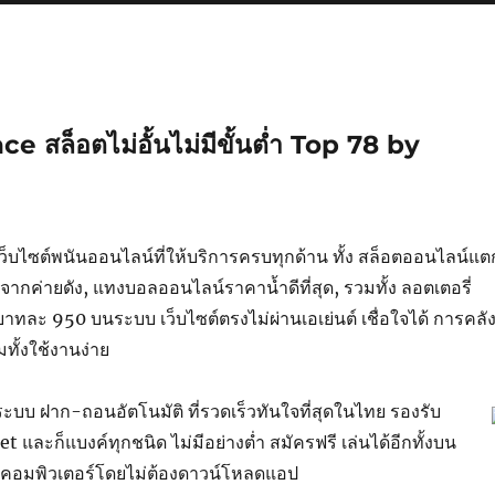
ล็อตไม่อั้นไม่มีขั้นต่ำ Top 78 by
ว็บไซต์พนันออนไลน์ที่ให้บริการครบทุกด้าน ทั้ง สล็อตออนไลน์แต
จากค่ายดัง, แทงบอลออนไลน์ราคาน้ำดีที่สุด, รวมทั้ง ลอตเตอรี่
บาทละ 950 บนระบบ เว็บไซต์ตรงไม่ผ่านเอเย่นต์ เชื่อใจได้ การคลั
ทั้งใช้งานง่าย
ระบบ ฝาก-ถอนอัตโนมัติ ที่รวดเร็วทันใจที่สุดในไทย รองรับ
และก็แบงค์ทุกชนิด ไม่มีอย่างต่ำ สมัครฟรี เล่นได้อีกทั้งบน
ะคอมพิวเตอร์โดยไม่ต้องดาวน์โหลดแอป