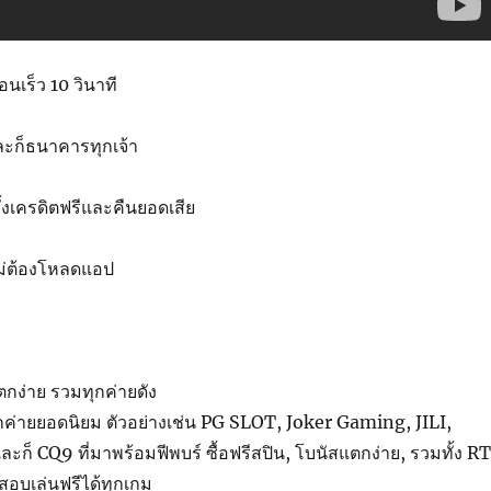
เร็ว 10 วินาที
ละก็ธนาคารทุกเจ้า
ั้งเครดิตฟรีและคืนยอดเสีย
 ไม่ต้องโหลดแอป
กง่าย รวมทุกค่ายดัง
ค่ายยอดนิยม ตัวอย่างเช่น PG SLOT, Joker Gaming, JILI,
ะก็ CQ9 ที่มาพร้อมฟีพบร์ ซื้อฟรีสปิน, โบนัสแตกง่าย, รวมทั้ง R
สอบเล่นฟรีได้ทุกเกม