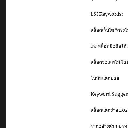
LSI Keywords:
สล็อตเว็บไซต์ตรงไม
เกมสล็อตมือถือได้เ
สล็อตวอเลทไม่มีอย
โบนัสแตกบ่อย
Keyword Sugges
สล็อตแตกง่าย 20
ฝากอย่างต่ำ 1 บาท