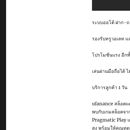
ระบบออโต้ ฝาก-ถอน
รองรับทรูวอเลท แ
โปรโมชั่นแรง อีกท
เล่นผ่านมือถือได้
บริการลูกค้า 1 วัน
ufanance สล็อตแต
พบกับเกมสล็อตจาก
Pragmatic Play แล
สูง พร้อมให้คุณทด