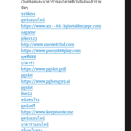
เว็บสล็อตและบาคาร่าของโครตดีเว็บนี้เล่นแล้วรวย
จัดๆ
918kiss
ดูหนังออนไลน์
https://www.xn--66-lqi9etal8m3epc.com
sagame
joker123
http://www.movie87hd.com
https://www.pussy888play.com
พุซซี่888
บาคาร่า
https://www.pgslot.golf
pgslot
https://www.pgheng99.ai
pgslot
live22
ี
หนังชนโรง
ดูหนังฟรี
https://www.keepmovie.me
ดูหนังออนไลน์
บาคาร่าออนไลน์
สล็อตเว็บตรง