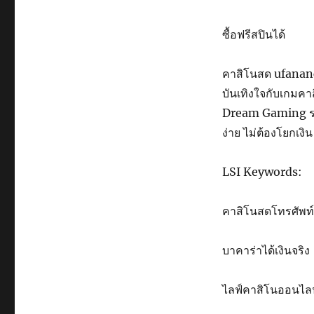
ซื้อฟรีสปินได้
คาสิโนสด ufananc
บันเทิงใจกับเกมค
Dream Gaming รวมท
ง่าย ไม่ต้องโยกเงิน
LSI Keywords:
คาสิโนสดโทรศัพท์เค
บาคาร่าได้เงินจริง
ไลฟ์คาสิโนออนไลน