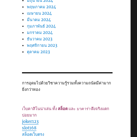
มิถุนายน 2024
พฤษภาคม 2024
เมษายน 2024
มีนาคม 2024
กุมภาพันธ์ 2024
มกราคม 2024
ธันวาคม 2023
พฤศจิกายน 2023
ตุลาคม 2023
การอุดมไปด้วยวิชาความรู้รวมทั้งความถนัดมีค่ามาก
ยิ่งกว่าทอง
เว็บคาสิโนน่าเล่น ทั้ง
สล็อต
และ
บาคาร่า
ตึงจริงแตก
บ่อยมาก
joker123
slot168
สล็อตเว็บตรง