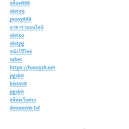
สล็อต888
slot99
pussy888
บาคาร่าออนไลน์
slotxo
slotpg
หนังโป๊ไทย
1xbet
https://funny18.net
pgslot
kiss918
pgslot
สล็อตเว็บตรง
doomovie hd