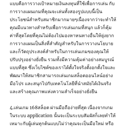
แบบคือการวางเป้าหมายเงินลงทุนที่ใช้เพื่อการเล่น กับ
การวางแผนเกมที่คุณจะเล่นทั้งสองรูปแบบนี้เป็น
ประโยชน์สำหรับสมาชิกมากมายๆเนื่องจากว่าจะทำให้
คุณมีแนวทางสำหรับเพื่อการเล่นเกมที่สนุก แล้วก็คุ้ม
ค่าที่สุดโดยที่คุณไม่ต้องไปมองหาหนทางอื่นให้ยุ่งยาก
การวางแผนเป็นสิ่งที่สำคัญสำหรับในการวางนโยบาย
และก็วัตถุประสงค์สำหรับในการเล่นเกมของคุณให้
ปรับปรุงอย่างยั่งยืน รวมทั้งมีความคุ้มค่าอย่างสมบูรณ์
แบบที่สุด ซึ่งเว็บไซต์ของเราได้ตั้งใจจริงตั้งอกตั้งใจและ
พัฒนาให้สมาชิกสามารถเล่นเกมสล็อตออนไลน์อย่าง
มือโปร และสนุกไปกับเทคโนโลยีที่นำสมัยได้เงินจริง
และสร้างคุณภาพแห่งความสำเร็จอย่างยั่งยืน
4.เล่นเกม 168สล็อต ผ่านมือถือง่ายที่สุด เนื่องจากเกม
ในระบบ application นั้นจะเป็นระบบสัมผัสก็เลยทำให้
เหมาะกับผู้เล่นทุกต้นแบบไม่ว่าคุณจะเป็นมือใหม่ หรือ