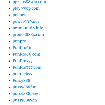
pgzeus88win.com
play97vip.com
pokbet
power999.net
premium66.info
proded888x.com
punpro
PunPro66
PunPro66.com
PunPro777
PunPro777.com
puntaek77
Pussy888
pussy888fun
pussy888play
pussy888win