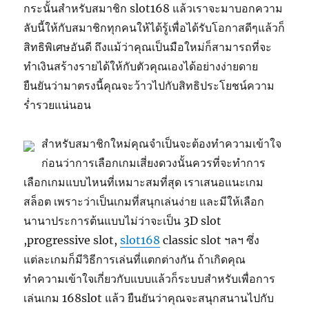
กระนั้นสำหรับสมาชิก slot168 แล้วเราจะมาบอกความ
ลับนี้ให้กับสมาชิกทุกคนให้ได้รู้เพื่อได้รับโอกาสดีๆแล้วก็
สิทธิพิเศษอันดี ถึงแม้ว่าคุณเป็นมือใหม่ก็สามารถที่จะ
ทำเงินสร้างรายได้ให้กับตัวคุณเองได้อย่างง่ายดาย
ยืนยันว่ามาตรงนี้คุณจะว้าวไปกับสิทธิประโยชน์ความ
ร่ำรวยแน่นอน
สำหรับสมาชิกใหม่คุณจำเป็นจะต้องทำความเข้าใจ
ก่อนว่าการเลือกเกมเสี่ยงดวงนั้นควรที่จะทำการ
เลือกเกมแบบไหนที่เหมาะสมที่สุด เราเสนอแนะเกม
สล็อต เพราะว่าเป็นเกมที่สนุกเล่นง่าย และมีให้เลือก
นานาประการต้นแบบไม่ว่าจะเป็น 3D slot
,progressive slot,
slot168
classic slot ฯลฯ ซึ่ง
แต่ละเกมก็มีวิธีการเล่นที่แตกต่างกัน ถ้าเกิดคุณ
ทำความเข้าใจเกี่ยวกับแบบแล้วก็ระบบสำหรับเพื่อการ
เล่นเกม 168slot แล้ว ยืนยันว่าคุณจะสนุกสนานไปกับ