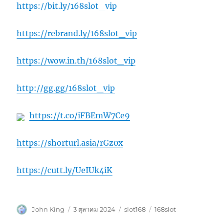
https://bit.ly/168slot_vip
https://rebrand.ly/168slot_vip
https://wow.in.th/168slot_vip
http://gg.gg/168slot_vip
https://t.co/iFBEmW7Ce9
https://shorturl.asia/rGz0x
https://cutt.ly/UeIUk4iK
ผู้
เขียน
หมวด
ป้าย
John King
3 ตุลาคม 2024
slot168
168slot