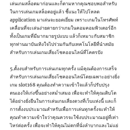
เล่นเกมสล็อตมาก่อนและก็ตามหากคุณชอบพอสำหรับ
ในการเล่นเกมสล็อตอยู่แล้ว ชี้แนะให้ไปโหลด
application มาเล่นจะยอดเยี่ยม เพราะเกมในโทรศัพท์
เคลื่อนที่จะเล่นง่ายดายกว่าเกมในคอมคอมพิวเตอร์อีก
ทั้งเป็นเกมที่มีมากมายรูปแบบ แล้วก็เหมาะกับสมาชิก
ทุกท่านมาบันเทิงใจไปร่วมกันกับเทคโนโลยีที่นำสมัย
สำหรับการเล่นเกมเสี่ยงโชคออนไลน์ที่โคตรปัง
5.ตั้งงบสำหรับการเล่นเกมทุกครั้ง แม้คุณต้องการเสร็จ
สำหรับการเล่นเกมเสี่ยงโชคออนไลน์โดยเฉพาะอย่างยิ่ง
เกม slot168 คุณต้องทำความเข้าใจแล้วก็ปรับปรุง
ตนเองให้เก่งขึ้นอย่างสม่ำเสมอ เพื่อจะทำให้คุณเติบโต
ได้อย่างยั่งยืนในการเล่นเกมเสี่ยงดวงที่เว็บแห่งนี้ และก็
การตั้งงบประมาณสำหรับเพื่อการเล่นทุกครั้งจะทำให้
คุณทำความเข้าใจว่าคุณควรจะใช้งบประมาณอยู่ที่เท่า
ไหร่ต่อครั้ง เพื่อจะทำให้คุณไม่ตกที่นั่งลำบากและไม่แย่