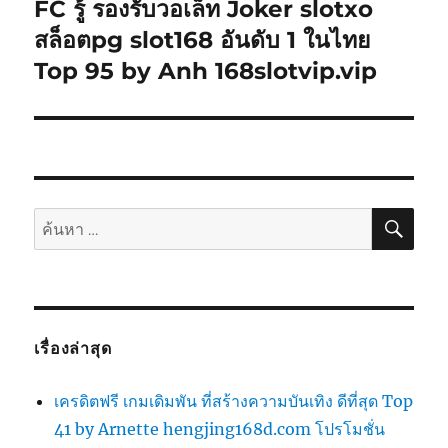
ไป:
FC รู้ รองรับวอเล็ท Joker slotxo
สล็อตpg slot168 อันดับ 1 ในไทย
Top 95 by Anh 168slotvip.vip
ค้นห
ค้นหา:
เรื่องล่าสุด
เครดิตฟรี เกมเดิมพัน ที่สร้างความบันเทิง ดีที่สุด Top
41 by Arnette hengjing168d.com โปรโมชั่น