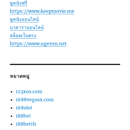
ดูหนังฟรี
https://www.keepmovie.me
ดูหนังออนไลน์
บาคาร่าออนไลน์
สล็อตเว็บตรง
https://www.ngernn.net
หมวดหมู่
123xos.com
1688vegasx.com
168slot
188bet
188betth