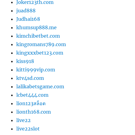
Joker123th.com
juad888
Judhai168
khumsup888.me
kimchibetbet.com
kingromans789.com
kingxxxbet123.com
kiss918
kitti999vip.com
ktv4sd.com
lalikabetsgame.com
lcbet444.com
lion123สล็อต
lionth168.com
live22
live22slot