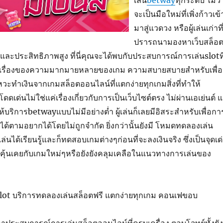
เล่น
betway
ทุกระดับ ไม่ว่
จะเป็นมือใหม่ที่เพิ่งก้าวเข้
มาสู่แวดวง หรือผู้เล่นเก่าที
ปรารถนามองหาเว็บสล็อตท
และประสิทธิภาพสูง ที่นี่คุณจะได้พบกับประสบการณ์การเล่นslotที
งในเรื่องของความมากมายหลายของเกม ความสบายสบายสำหรับเพื่อ
วะทำเงินจากเกมสล็อตออนไลน์ที่แตกง่ายทุกเกมสิ่งที่ทำให้
ดเด่นไม่ใช่แค่เรื่องเกี่ยวกับการเป็นเว็บไซต์ตรง ไม่ผ่านเอเย่นต์ แ
ห้บริการbetwayแบบไม่มีอย่างต่ำ ผู้เล่นก็เลยมีอิสระสำหรับเพื่อกา
นได้ตามอยากได้โดยไม่ถูกจำกัด ยิ่งกว่านั้นยังมี โหมดทดลองเล่น
ู้เล่นได้เรียนรู้และก็ทดสอบเกมต่างๆก่อนที่จะลงเงินจริง ซึ่งเป็นจุดเด
งไม่คุ้นเคยกับเกมใหม่ๆหรือยังยังคลุมเคลือในแนวทางการเล่นของ
ot บริการทดลองเล่นสล็อตฟรี แตกง่ายทุกเกม คอนเฟขอบ