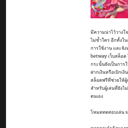
มีความน่าไว้วางใจ
ไม่ซ้ำใคร อีกทั้
การใช้งาน และจังห
betway เว็บสล็อต โด
กระนั้นยังเป็นการใ
ฝากเงินหรือเบิกเงิ
สล็อตฟรีที่ช่วยให้ผ
สำหรับผู้เล่นที่ยั
ตนเอง
โหมดทดสอบเล่น sl