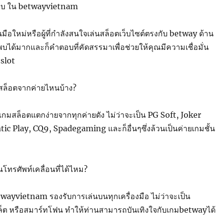
กพบ ใน betwayvietnam
่นมือใหม่หรือผู้ที่กำลังสนใจเล่นสล็อตเว็บไซต์ตรงกับ betway ด้าน
่พบได้มากและก็คำตอบที่คัดสรรมาเพื่อช่วยให้คุณมีความเชื่อมั่น
 slot
สล็อตจากค่ายไหนบ้าง?
มสล็อตแตกง่ายจากทุกค่ายดัง ไม่ว่าจะเป็น PG Soft, Joker
c Play, CQ9, Spadegaming และก็อื่นๆซึ่งล้วนเป็นค่ายเกมชั้น
ทรศัพท์เคลื่อนที่ได้ไหม?
wayvietnam รองรับการเล่นบนทุกเครื่องมือ ไม่ว่าจะเป็น
เล็ต หรือสมาร์ทโฟน ทำให้ท่านสามารถบันเทิงใจกับเกมbetwayได้