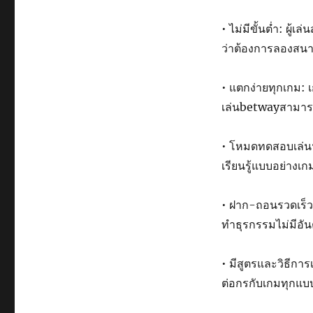
• ไม่มีขั้นต่ำ: ผู
ว่าต้องการลองสนา
• แตกง่ายทุกเกม: เ
เล่นbetwayสามาร
• โหมดทดสอบเล่นฟรี
เรียนรู้แบบอย่างเก
• ฝาก-ถอนรวดเร็ว
ทำธุรกรรมไม่มีอั
• มีสูตรและวิธีกา
ต่อกรกับเกมทุกแบ