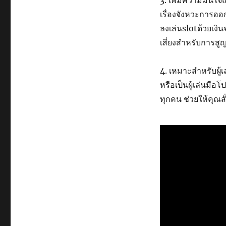
3. เพิ่มความมั่นใ
เรื่องจังหวะการออก
ลงเล่นslotด้วยเงิ
เสี่ยงสำหรับการสูญ
4. เหมาะสำหรับผู้เล
หรือเป็นผู้เล่นม
ทุกคน ช่วยให้คุณ