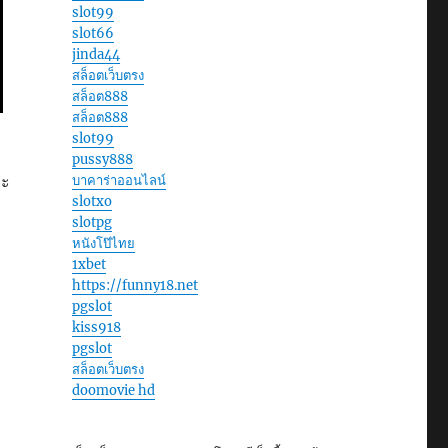
slot99
slot66
jinda44
สล็อตเว็บตรง
สล็อต888
สล็อต888
slot99
pussy888
ละ
บาคาร่าออนไลน์
slotxo
slotpg
หนังโป๊ไทย
1xbet
https://funny18.net
pgslot
kiss918
pgslot
สล็อตเว็บตรง
doomovie hd