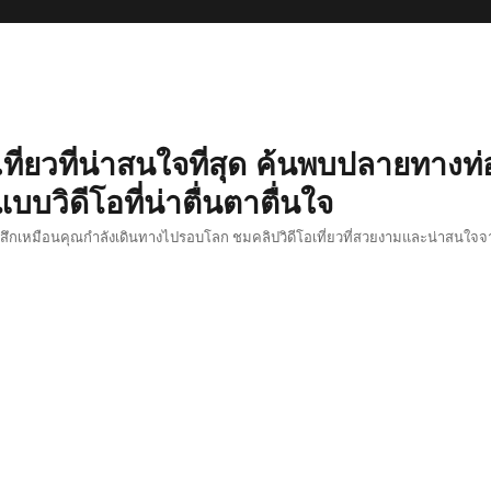
ี่ยวที่น่าสนใจที่สุด ค้นพบปลายทางท่อ
บบวิดีโอที่น่าตื่นตาตื่นใจ
มรู้สึกเหมือนคุณกำลังเดินทางไปรอบโลก ชมคลิปวิดีโอเที่ยวที่สวยงามและน่าสนใ