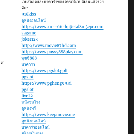
เว็บสล็อตและบาคาร่าของโครตดีเว็บนี้เล่นแล้วรวย
จัดๆ
918kiss
ดูหนังออนไลน์
https://www.xn--66-lqi9etal8m3epc.com
sagame
joker123
http://www.movie87hd.com
https://www.pussy888play.com
พุซซี่888
าส
บาคาร่า
https://www.pgslot.golf
pgslot
https://www.pgheng99.ai
pgslot
live22
หนังชนโรง
ดูหนังฟรี
https://www.keepmovie.me
ดูหนังออนไลน์
บาคาร่าออนไลน์
สล็อตเว็บตรง