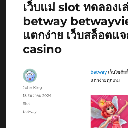
เว็บแม่ slot ทดลอง
betway betwayvie
แตกง่าย เว็บสล็อตแ
casino
betway
เว็บไซต์สล
แตกง่ายทุกเกม
ผู้
John King
เขียน
เขียน
18 ธันวาคม 2024
เมื่อ
หมวด
Slot
หมู่
ป้าย
betway
กำกับ