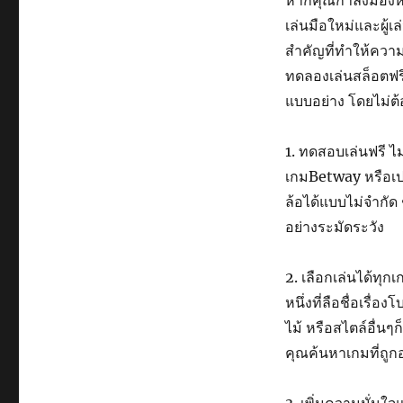
หากคุณกำลังมองหาป
เล่นมือใหม่และผู้เล
สำคัญที่ทำให้ความ
ทดลองเล่นสล็อตฟรี
แบบอย่าง โดยไม่ต้อ
1. ทดสอบเล่นฟรี ไม่
เกมBetway หรือเป
ล้อได้แบบไม่จำกัด 
อย่างระมัดระวัง
2. เลือกเล่นได้ทุ
หนึ่งที่ลือชื่อเรื
ไม้ หรือสไตล์อื่น
คุณค้นหาเกมที่ถูก