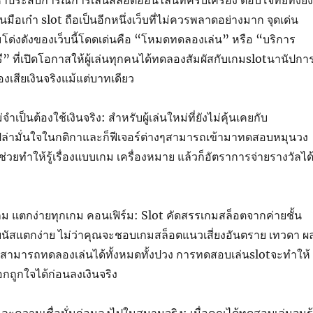
ระสบการณ์การเล่นสล็อตออนไลน์ที่ครบเครื่อง ตอบโจทย์ทั้งยังผ
่นมือเก๋า slot ถือเป็นอีกหนึ่งเว็บที่ไม่ควรพลาดอย่างมาก จุดเด่น
โด่งดังของเว็บนี้โดดเด่นคือ “โหมดทดลองเล่น” หรือ “บริการ
” ที่เปิดโอกาสให้ผู้เล่นทุกคนได้ทดลองสัมผัสกับเกมslotนานัปกา
งเสียเงินจริงแม้แต่บาทเดียว
จำเป็นต้องใช้เงินจริง: สำหรับผู้เล่นใหม่ที่ยังไม่คุ้นเคยกับ
ล่ามั่นใจในกติกาและก็ฟีเจอร์ต่างๆสามารถเข้ามาทดสอบหมุนวง
ช่วยทำให้รู้เรื่องแบบเกม เครื่องหมาย แล้วก็อัตราการจ่ายรางวัลได
กเกม แตกง่ายทุกเกม คอนเฟิร์ม: Slot คัดสรรเกมสล็อตจากค่ายชั้น
่องโบนัสแตกง่าย ไม่ว่าคุณจะชอบเกมสล็อตแนวเสี่ยงอันตราย เทวดา ผ
ๆก็สามารถทดลองเล่นได้ทั้งหมดทั้งปวง การทดสอบเล่นslotจะทำให้
อกถูกใจได้ก่อนลงเงินจริง