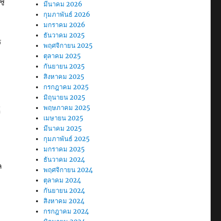
ู้
มีนาคม 2026
กุมภาพันธ์ 2026
มกราคม 2026
ธันวาคม 2025
ร
พฤศจิกายน 2025
ตุลาคม 2025
กันยายน 2025
สิงหาคม 2025
กรกฎาคม 2025
มิถุนายน 2025
พฤษภาคม 2025
้
เมษายน 2025
มีนาคม 2025
กุมภาพันธ์ 2025
มกราคม 2025
ธันวาคม 2024
ล
พฤศจิกายน 2024
ตุลาคม 2024
กันยายน 2024
สิงหาคม 2024
กรกฎาคม 2024