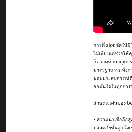
การที่ slot จัดให้ม
ไม่เพียงแต่ช่วยให
ก็ความชำนาญการเล
มาตรฐานรวมทั้งการ
มอบประสบการณ์ดีๆท
อกมั่นใจในทุกการป
ลักษณะเด่นของ bet
• ความน่าเชื่อถือส
ปลอดภัยขั้นสูง จึง