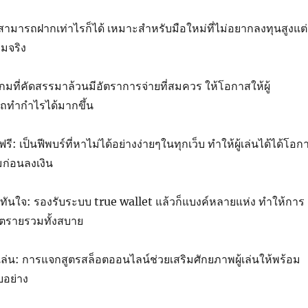
้เล่นสามารถฝากเท่าไรก็ได้ เหมาะสำหรับมือใหม่ที่ไม่อยากลงทุนสูงแต่
มจริง
กมที่คัดสรรมาล้วนมีอัตราการจ่ายที่สมควร ให้โอกาสให้ผู้
ถทำกำไรได้มากขึ้น
: เป็นฟีพบร์ที่หาไม่ได้อย่างง่ายๆในทุกเว็บ ทำให้ผู้เล่นได้ได้โอก
มก่อนลงเงิน
ทันใจ: รองรับระบบ true wallet แล้วก็แบงค์หลายแห่ง ทำให้การ
นตรายรวมทั้งสบาย
รเล่น: การแจกสูตรสล็อตออนไลน์ช่วยเสริมศักยภาพผู้เล่นให้พร้อม
บอย่าง