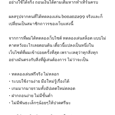
อย่างใช้ได้จริง ถอนเงินได้ตามเดิมหากทำเทิร์นครบ
ผลสรุปจากคนที่ได้ทดลองเล่น bonanza99 จริงและก็
เปลี่ยนเป็นสมาชิกถาวรของเว็บแห่งนี้
จากการที่ผมได้ทดลองเว็บไซต์ ทดลองเล่นสล็อต แบบไม่
คาดหวังอะไรเลยตอนต้น เดี๋ยวนี้แปลงเป็นหนึ่งใน
เว็บไซต์ที่ผมเข้าบ่อยครั้งที่สุด เพราะเหตุว่าทุกสิ่งทุก
อย่างมันตรงกับสิ่งที่ผู้เล่นต้องการ ไม่ว่าจะเป็น
• ทดลองเล่นฟรีจริง ไม่หลอก
• ระบบใช้งานง่าย มือใหม่รู้เรื่องได้
• เกมมากมายรวมทั้งอัปเดตใหม่ตลอด
• ฝากถอนง่าย ไม่มีขั้นต่ำ
• ไม่มีพันธะเล็กๆน้อยๆให้ปวดศรีษะ