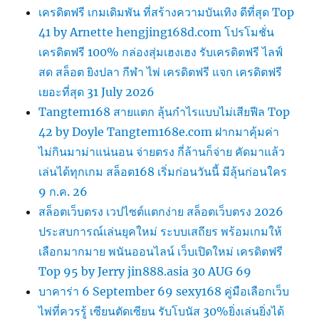
เครดิตฟรี เกมเดิมพัน ที่สร้างความบันเทิง ดีที่สุด Top
41 by Arnette hengjing168d.com โปรโมชั่น
เครดิตฟรี 100% กล่องสุ่มเฮงเฮง รับเครดิตฟรี ไลฟ์
สด สล็อต ยิงปลา กีฬา ไพ่ เครดิตฟรี แจก เครดิตฟรี
เยอะที่สุด 31 July 2026
Tangtem168 สายแตก ลุ้นกำไรแบบไม่เสียฟีล Top
42 by Doyle Tangtem168e.com ฝากมาคุ้มค่า
ไม่กินมาม่าแน่นอน จ่ายตรง กี่ล้านก็จ่าย คัดมาแล้ว
เล่นได้ทุกเกม สล็อต168 เริ่มก่อนวันนี้ มีลุ้นก่อนใคร
9 ก.ค. 26
สล็อตเว็บตรง เวปไซต์แตกง่าย สล็อตเว็บตรง 2026
ประสบการณ์เล่นยุคใหม่ ระบบเสถียร พร้อมเกมให้
เลือกมากมาย พนันออนไลน์ เว็บเปิดใหม่ เครดิตฟรี
Top 95 by Jerry jin888.asia 30 AUG 69
บาคาร่า 6 September 69 sexy168 คู่มือเลือกเว็บ
ไพ่ที่ควรรู้ เซียนตัดเซียน รับโบนัส 30%ยิ่งเล่นยิ่งได้