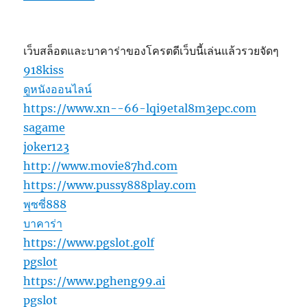
เว็บสล็อตและบาคาร่าของโครตดีเว็บนี้เล่นแล้วรวยจัดๆ
918kiss
ดูหนังออนไลน์
https://www.xn--66-lqi9etal8m3epc.com
sagame
joker123
http://www.movie87hd.com
https://www.pussy888play.com
พุซซี่888
บาคาร่า
https://www.pgslot.golf
pgslot
https://www.pgheng99.ai
pgslot