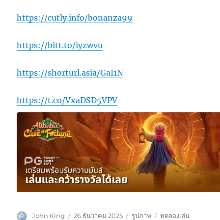
https://cutly.info/bonanza99
https://bitt.to/iyzwvu
https://shorturl.asia/GaI1N
https://t.co/VxaDSD5VPV
ผู้
เขียน
รูป
หมวด
John King
26 ธันวาคม 2025
รูปภาพ
ทดลองเล่น