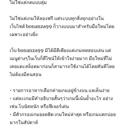
ไม่ใช่แค่กดแบบสุ่ม
ไม่ใช่แค่เกมให้ลองฟรี แต่ระบบทุกสิ่งทุกอย่างใน
เว็บไซต์ bonanza99 ก็วางแบบมาสำหรับมือใหม่โดย
เฉพาะอย่างยิ่ง
เว็บ bonanza99 มิได้มีดีเพียงแค่เกมทดสอบเล่น แต่
เมนูต่างๆในเว็บก็ดีไซน์ให้เข้าใจง่ายมาก มือใหม่ที่ไม่
เคยแตะสล็อตมาก่อนก็สามารถใช้งานได้โดยทันทีโดย
ไม่ต้องมีคนสอน
• รายการอาหารเลือกค่ายเกมอยู่ข้างบน แลเห็นง่าย
• แต่ละเกมมีคำอธิบายสั้นๆว่าเกมนี้เน้นย้ำอะไร อย่าง
เช่น โบนัสหนัก หรือฟีเจอร์เด่น
• มีตัวกรองเกมยอดฮิต เกมใหม่ล่าสุด หรือเกมแตกบ่อย
มากในสัปดาห์