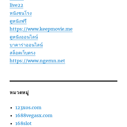
live22
หนังชนโรง
ดูหนังฟรี
https://www.keepmovie.me
ดูหนังออนไลน์
บาคาร่าออนไลน์
สล็อตเว็บตรง
https://www.ngernn.net
หมวดหมู่
123xos.com
1688vegasx.com
168slot