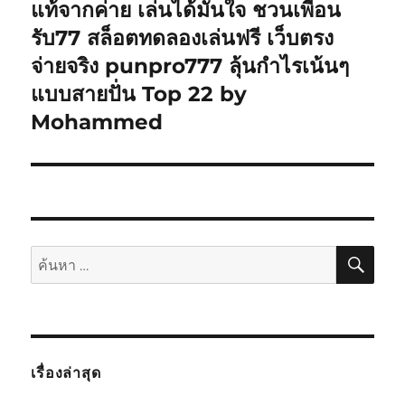
ไป:
แท้จากค่าย เล่นได้มั่นใจ ชวนเพื่อน
รับ77 สล็อตทดลองเล่นฟรี เว็บตรง
จ่ายจริง punpro777 ลุ้นกำไรเน้นๆ
แบบสายปั่น Top 22 by
Mohammed
ค้นห
ค้นหา:
เรื่องล่าสุด