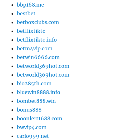
bbp168.me
bestbet
betboxclubs.com
betflixtikto
betflixtikto.info
betm4vip.com
betwin6666.com
betworld369hot.com
betworld369hot.com
bio285th.com
bluewin8888.info
bombet888.win
bonus888
boonlert1688.com
bwvip4.com
carlo999.net