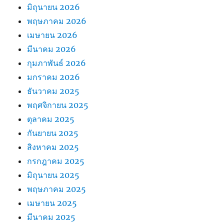
มิถุนายน 2026
พฤษภาคม 2026
เมษายน 2026
มีนาคม 2026
กุมภาพันธ์ 2026
มกราคม 2026
ธันวาคม 2025
พฤศจิกายน 2025
ตุลาคม 2025
กันยายน 2025
สิงหาคม 2025
กรกฎาคม 2025
มิถุนายน 2025
พฤษภาคม 2025
เมษายน 2025
มีนาคม 2025