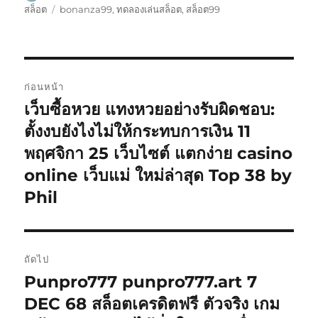
เขียน
เมื่อ
แบบ
หมู่
ป้าย
สล็อต
bonanza99
,
ทดลองเล่นสล็อต
,
สล็อต99
เรื่อง
กำกับ
แนะแนว
ก่อนหน้า
เรื่อง
เว็บซื้อหวย แทงหวยอย่างรับผิดชอบ:
เรื่อง
ก่อน
ตั้งงบยังไงไม่ให้กระทบการเงิน 11
หน้า:
พฤศจิกา 25 เว็บไซต์ แตกง่าย casino
online เว็บแม่ ใหม่ล่าสุด Top 38 by
Phil
ถัดไป
Punpro777 punpro777.art 7
เรื่อง
ต่อ
DEC 68 สล็อตเครดิตฟรี ตัวจริง เกม