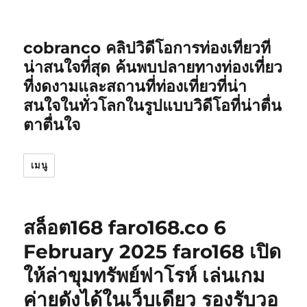
cobranco คลิปวิดีโอการท่องเที่ยวที่
น่าสนใจที่สุด ค้นพบปลายทางท่องเที่ยว
ที่งดงามและสถานที่ท่องเที่ยวที่น่า
สนใจในทั่วโลกในรูปแบบวิดีโอที่น่าตื่น
ตาตื่นใจ
เมนู
สล็อต168 faro168.co 6
February 2025 faro168 เปิด
ให้ล่าขุมทรัพย์ฟาโรห์ เล่นเกม
ค่ายดังได้ในเว็บเดียว รองรับวอ