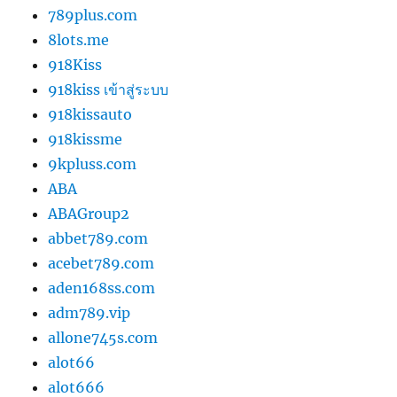
789plus.com
8lots.me
918Kiss
918kiss เข้าสู่ระบบ
918kissauto
918kissme
9kpluss.com
ABA
ABAGroup2
abbet789.com
acebet789.com
aden168ss.com
adm789.vip
allone745s.com
alot66
alot666