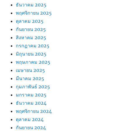
ธันวาคม 2025
พฤศจิกายน 2025
ตุลาคม 2025
กันยายน 2025
สิงหาคม 2025
กรกฎาคม 2025
มิถุนายน 2025
พฤษภาคม 2025
เมษายน 2025
มีนาคม 2025
กุมภาพันธ์ 2025
มกราคม 2025
ธันวาคม 2024
พฤศจิกายน 2024
ตุลาคม 2024
กันยายน 2024