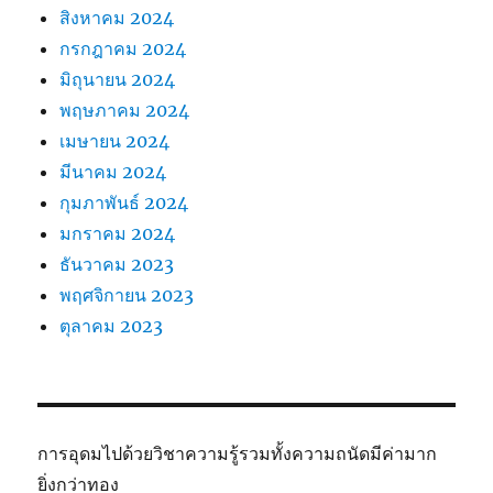
สิงหาคม 2024
กรกฎาคม 2024
มิถุนายน 2024
พฤษภาคม 2024
เมษายน 2024
มีนาคม 2024
กุมภาพันธ์ 2024
มกราคม 2024
ธันวาคม 2023
พฤศจิกายน 2023
ตุลาคม 2023
การอุดมไปด้วยวิชาความรู้รวมทั้งความถนัดมีค่ามาก
ยิ่งกว่าทอง