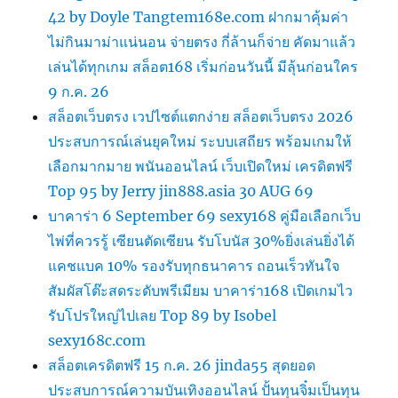
42 by Doyle Tangtem168e.com ฝากมาคุ้มค่า
ไม่กินมาม่าแน่นอน จ่ายตรง กี่ล้านก็จ่าย คัดมาแล้ว
เล่นได้ทุกเกม สล็อต168 เริ่มก่อนวันนี้ มีลุ้นก่อนใคร
9 ก.ค. 26
สล็อตเว็บตรง เวปไซต์แตกง่าย สล็อตเว็บตรง 2026
ประสบการณ์เล่นยุคใหม่ ระบบเสถียร พร้อมเกมให้
เลือกมากมาย พนันออนไลน์ เว็บเปิดใหม่ เครดิตฟรี
Top 95 by Jerry jin888.asia 30 AUG 69
บาคาร่า 6 September 69 sexy168 คู่มือเลือกเว็บ
ไพ่ที่ควรรู้ เซียนตัดเซียน รับโบนัส 30%ยิ่งเล่นยิ่งได้
แคชแบค 10% รองรับทุกธนาคาร ถอนเร็วทันใจ
สัมผัสโต๊ะสดระดับพรีเมียม บาคาร่า168 เปิดเกมไว
รับโปรใหญ่ไปเลย Top 89 by Isobel
sexy168c.com
สล็อตเครดิตฟรี 15 ก.ค. 26 jinda55 สุดยอด
ประสบการณ์ความบันเทิงออนไลน์ ปั้นทุนจิ๋มเป็นทุน