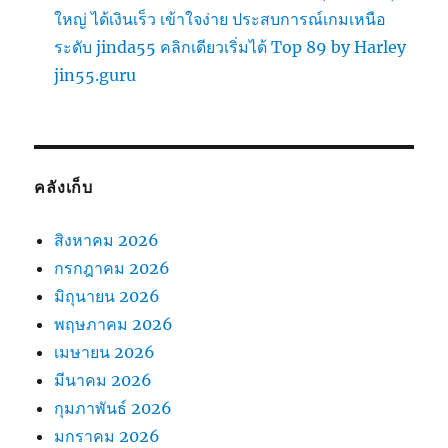
ใหญ่ ได้เงินเร็ว เข้าใจง่าย ประสบการณ์เกมเหนือ
ระดับ jinda55 คลิกเดียวเริ่มได้ Top 89 by Harley
jin55.guru
คลังเก็บ
สิงหาคม 2026
กรกฎาคม 2026
มิถุนายน 2026
พฤษภาคม 2026
เมษายน 2026
มีนาคม 2026
กุมภาพันธ์ 2026
มกราคม 2026