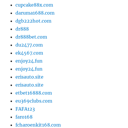
cupcake88x.com
daruma1688.com
dgb222hot.com
dr888
dr888bet.com
du2477.com
ek4567.com
enjoy24.fun
enjoy24.fun
erisauto.site
erisauto.site
etbet16888.com
eu369clubs.com
FAFA123
faro168
fcharoenkit168.com