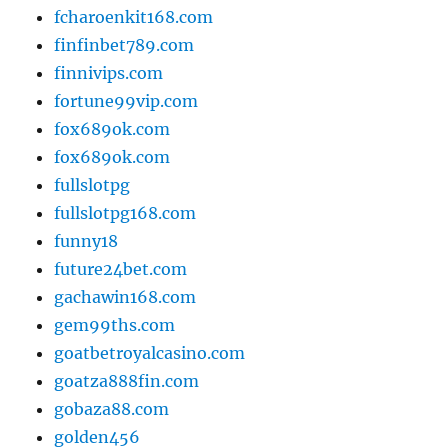
fcharoenkit168.com
finfinbet789.com
finnivips.com
fortune99vip.com
fox689ok.com
fox689ok.com
fullslotpg
fullslotpg168.com
funny18
future24bet.com
gachawin168.com
gem99ths.com
goatbetroyalcasino.com
goatza888fin.com
gobaza88.com
golden456