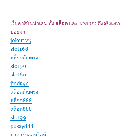
เว็บคาสิโนน่าเล่น ทั้ง
สล็อต
และ
บาคาร่า
ตึงจริงแตก
บ่อยมาก
joker123
slot168
สล็อตเว็บตรง
slot99
slot66
jinda44
สล็อตเว็บตรง
สล็อต888
สล็อต888
slot99
pussy888
บาคาร่าออนไลน์