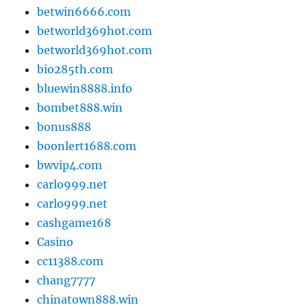
betwin6666.com
betworld369hot.com
betworld369hot.com
bio285th.com
bluewin8888.info
bombet888.win
bonus888
boonlert1688.com
bwvip4.com
carlo999.net
carlo999.net
cashgame168
Casino
cc11388.com
chang7777
chinatown888.win