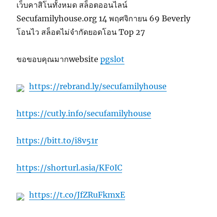
เว็บคาสิโนทั้งหมด สล็อตออนไลน์
Secufamilyhouse.org 14 พฤศจิกายน 69 Beverly
โอนไว สล็อตไม่จำกัดยอดโอน Top 27
ขอขอบคุณมากwebsite
pgslot
https://rebrand.ly/secufamilyhouse
https://cutly.info/secufamilyhouse
https://bitt.to/i8v51r
https://shorturl.asia/KF0IC
https://t.co/JfZRuFkmxE