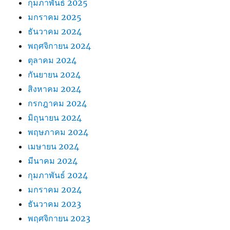
กุมภาพันธ์ 2025
มกราคม 2025
ธันวาคม 2024
พฤศจิกายน 2024
ตุลาคม 2024
กันยายน 2024
สิงหาคม 2024
กรกฎาคม 2024
มิถุนายน 2024
พฤษภาคม 2024
เมษายน 2024
มีนาคม 2024
กุมภาพันธ์ 2024
มกราคม 2024
ธันวาคม 2023
พฤศจิกายน 2023