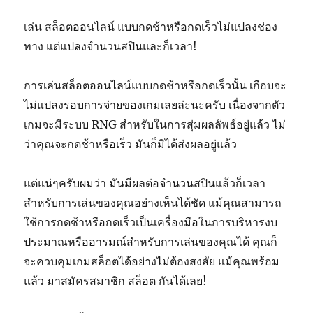
เล่น สล็อตออนไลน์ แบบกดช้าหรือกดเร็วไม่แปลงช่อง
ทาง แต่แปลงจำนวนสปินและก็เวลา!
การเล่นสล็อตออนไลน์แบบกดช้าหรือกดเร็วนั้น เกือบจะ
ไม่แปลงรอบการจ่ายของเกมเลยล่ะนะครับ เนื่องจากตัว
เกมจะมีระบบ RNG สำหรับในการสุ่มผลลัพธ์อยู่แล้ว ไม่
ว่าคุณจะกดช้าหรือเร็ว มันก็มิได้ส่งผลอยู่แล้ว
แต่แน่ๆครับผมว่า มันมีผลต่อจำนวนสปินแล้วก็เวลา
สำหรับการเล่นของคุณอย่างเห็นได้ชัด แม้คุณสามารถ
ใช้การกดช้าหรือกดเร็วเป็นเครื่องมือในการบริหารงบ
ประมาณหรืออารมณ์สำหรับการเล่นของคุณได้ คุณก็
จะควบคุมเกมสล็อตได้อย่างไม่ต้องสงสัย แม้คุณพร้อม
แล้ว มาสมัครสมาชิก สล็อต กันได้เลย!