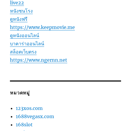
live22
หนังชนโรง
ดูหนังฟรี
https://www.keepmovie.me
ดูหนังออนไลน์
บาคาร่าออนไลน์
สล็อตเว็บตรง
https://www.ngernn.net
หมวดหมู่
123xos.com
1688vegasx.com
168slot