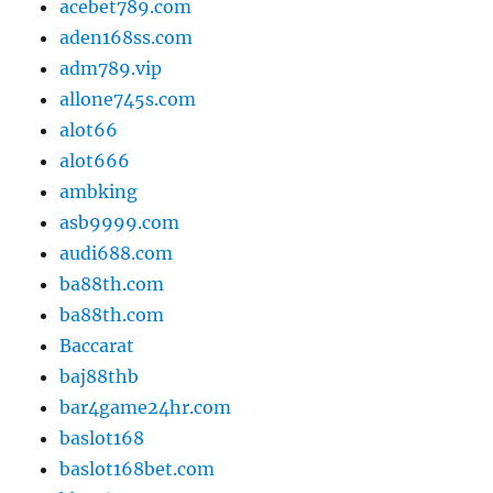
acebet789.com
aden168ss.com
adm789.vip
allone745s.com
alot66
alot666
ambking
asb9999.com
audi688.com
ba88th.com
ba88th.com
Baccarat
baj88thb
bar4game24hr.com
baslot168
baslot168bet.com