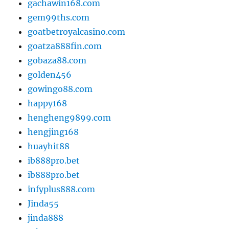
gachawin168.com
gem99ths.com
goatbetroyalcasino.com
goatza888fin.com
gobaza88.com
golden456
gowingo88.com
happy168
hengheng9899.com
hengjing168
huayhit88
ib888pro.bet
ib888pro.bet
infyplus888.com
Jinda55
jinda888