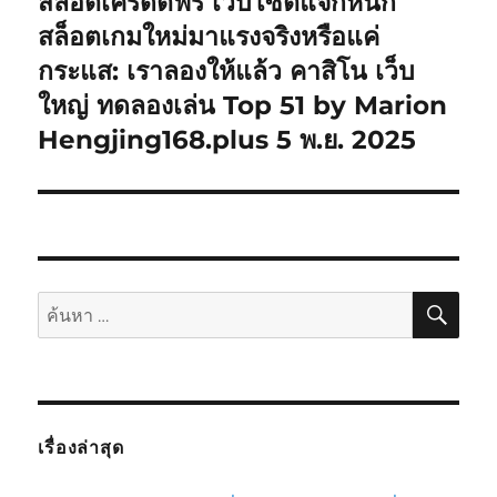
สล็อตเครดิตฟรี เว็บไซต์แจกหนัก
เรื่อง
ต่อ
สล็อตเกมใหม่มาแรงจริงหรือแค่
ไป:
กระแส: เราลองให้แล้ว คาสิโน เว็บ
ใหญ่ ทดลองเล่น Top 51 by Marion
Hengjing168.plus 5 พ.ย. 2025
ค้นห
ค้นหา:
เรื่องล่าสุด