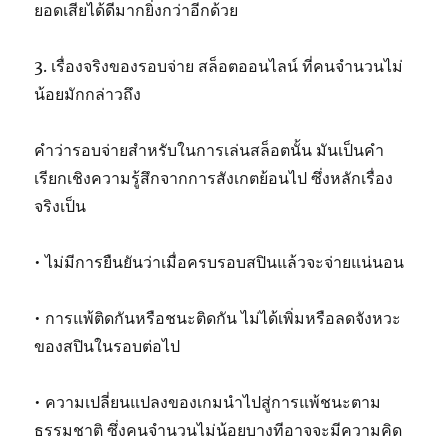
ยอดเสียได้ดีมากยิ่งกว่าอีกด้วย
3. เรื่องจริงของรอบจ่าย สล็อตออนไลน์ ที่คนจำนวนไม่
น้อยมักกล่าวถึง
คำว่ารอบจ่ายสำหรับในการเล่นสล็อตนั้น มันเป็นคำ
เรียกเชิงความรู้สึกจากการสังเกตย้อนไป ซึ่งหลักเรื่อง
จริงเป็น
• ไม่มีการยืนยันว่าเมื่อครบรอบสปินแล้วจะจ่ายแน่นอน
• การแพ้ติดกันหรือชนะติดกัน ไม่ได้เพิ่มหรือลดจังหวะ
ของสปินในรอบต่อไป
• ความเปลี่ยนแปลงของเกมนำไปสู่การแพ้ชนะตาม
ธรรมชาติ ซึ่งคนจำนวนไม่น้อยบางทีอาจจะมีความคิด