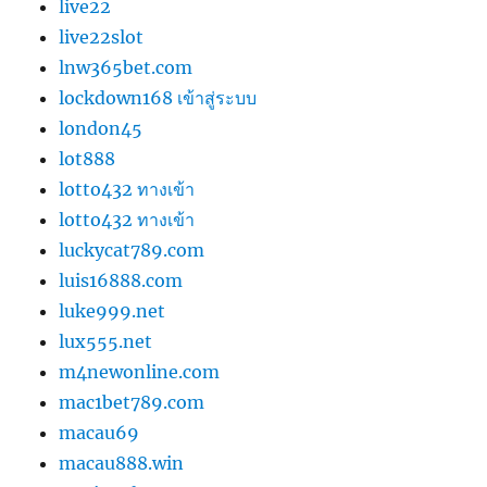
live22
live22slot
lnw365bet.com
lockdown168 เข้าสู่ระบบ
london45
lot888
lotto432 ทางเข้า
lotto432 ทางเข้า
luckycat789.com
luis16888.com
luke999.net
lux555.net
m4newonline.com
mac1bet789.com
macau69
macau888.win