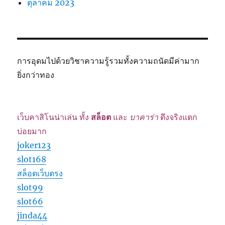
ตุลาคม 2023
การอุดมไปด้วยวิชาความรู้รวมทั้งความถนัดมีค่ามาก
ยิ่งกว่าทอง
เว็บคาสิโนน่าเล่น ทั้ง
สล็อต
และ
บาคาร่า
ตึงจริงแตก
บ่อยมาก
joker123
slot168
สล็อตเว็บตรง
slot99
slot66
jinda44