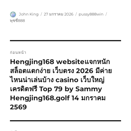
ผู้
เขียน
หมวด
ป้าย
John King
27 มกราคม 2026
pussy888win
เขียน
เมื่อ
หมู่
กำกับ
พุซซี่888
แนะแนว
ก่อนหน้า
เรื่อง
Hengjing168 websiteแจกหนัก
เรื่อง
ก่อน
สล็อตแตกง่าย เว็บตรง 2026 มีค่าย
หน้า:
ไหนน่าเล่นบ้าง casino เว็บใหญ่
เครดิตฟรี Top 79 by Sammy
Hengjing168.golf 14 มกราคม
2569