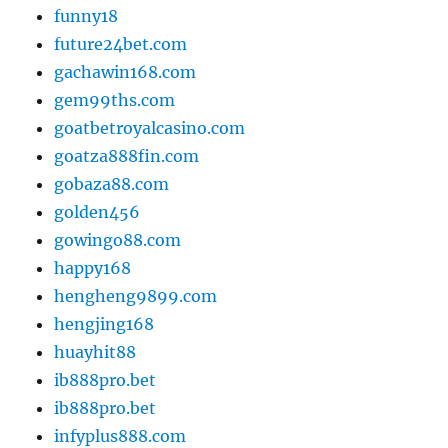
funny18
future24bet.com
gachawin168.com
gem99ths.com
goatbetroyalcasino.com
goatza888fin.com
gobaza88.com
golden456
gowingo88.com
happy168
hengheng9899.com
hengjing168
huayhit88
ib888pro.bet
ib888pro.bet
infyplus888.com