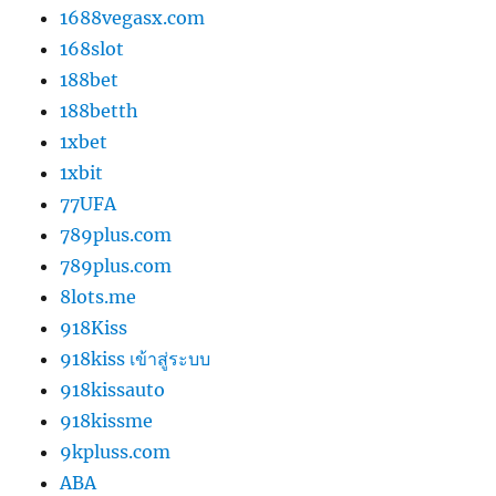
1688vegasx.com
168slot
188bet
188betth
1xbet
1xbit
77UFA
789plus.com
789plus.com
8lots.me
918Kiss
918kiss เข้าสู่ระบบ
918kissauto
918kissme
9kpluss.com
ABA