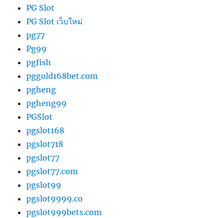
PG Slot
PG Slot เว็บใหม่
pg77
Pg99
pgfish
pggold168bet.com
pgheng
pgheng99
PGSlot
pgslot168
pgslot718
pgslot77
pgslot77.com
pgslot99
pgslot9999.co
pgslot999bets.com