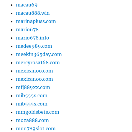
macau69
macau888.win
marinapluss.com
mario678
mario678.info
medee989.com
meekin365day.com
mercyrosa168.com
mexicanoo.com
mexicanoo.com
mfj889xx.com
mib555s.com
mib555s.com
mmgoldsbets.com
moza888.com
mun789slot.com