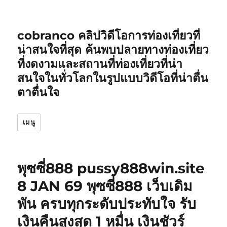
cobranco คลิปวิดีโอการท่องเที่ยวที่
น่าสนใจที่สุด ค้นพบปลายทางท่องเที่ยว
ที่งดงามและสถานที่ท่องเที่ยวที่น่า
สนใจในทั่วโลกในรูปแบบวิดีโอที่น่าตื่น
ตาตื่นใจ
เมนู
พุซซี่888 pussy888win.site
8 JAN 69 พุซซี่888 เว็บเดิม
พัน ครบทุกระดับประทับใจ รับ
เงินคืนสูงสุด 1 หมื่น เงินชัวร์