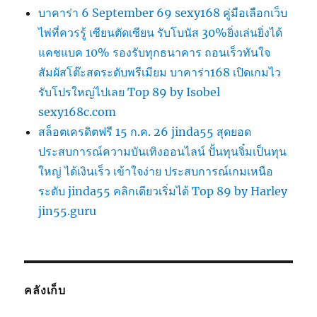
บาคาร่า 6 September 69 sexy168 คู่มือเลือกเว็บ
ไพ่ที่ควรรู้ เซียนตัดเซียน รับโบนัส 30%ยิ่งเล่นยิ่งได้
แคชแบค 10% รองรับทุกธนาคาร ถอนเร็วทันใจ
สัมผัสโต๊ะสดระดับพรีเมียม บาคาร่า168 เปิดเกมไว
รับโปรใหญ่ไปเลย Top 89 by Isobel
sexy168c.com
สล็อตเครดิตฟรี 15 ก.ค. 26 jinda55 สุดยอด
ประสบการณ์ความบันเทิงออนไลน์ ปั้นทุนจิ๋มเป็นทุน
ใหญ่ ได้เงินเร็ว เข้าใจง่าย ประสบการณ์เกมเหนือ
ระดับ jinda55 คลิกเดียวเริ่มได้ Top 89 by Harley
jin55.guru
คลังเก็บ