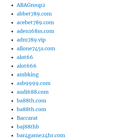
ABAGroup2
abbet789.com
acebet789.com
aden168ss.com
adm789.vip
allone745s.com
alot66
alot666
ambking
asb9999.com
audi688.com
ba88th.com
ba88th.com
Baccarat
baj88thb
bar4game24hr.com