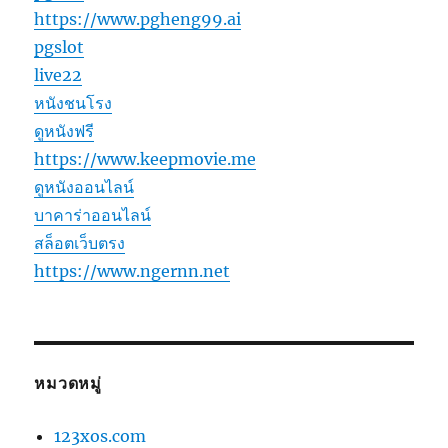
https://www.pgheng99.ai
pgslot
live22
หนังชนโรง
ดูหนังฟรี
https://www.keepmovie.me
ดูหนังออนไลน์
บาคาร่าออนไลน์
สล็อตเว็บตรง
https://www.ngernn.net
หมวดหมู่
123xos.com